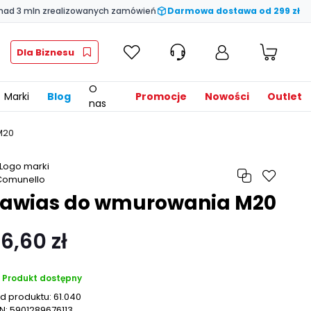
nad 3 mln zrealizowanych zamówień
Darmowa dostawa od 299 zł
Dla Biznesu
O
Marki
Blog
Promocje
Nowości
Outlet
nas
M20
Zawias do wmurowania M20
6,60 zł
Produkt dostępny
d produktu:
61.040
N:
5901289676113