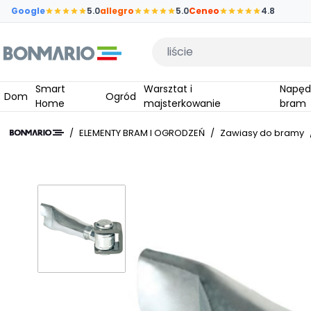
Przejdź do głównej zawartości strony
Google
5.0
allegro
5.0
Ceneo
4.8
Wpisz czego szukasz
Smart
Warsztat i
Napędy do
Dom
Ogród
Home
majsterkowanie
bram
/
ELEMENTY BRAM I OGRODZEŃ
/
Zawiasy do bramy