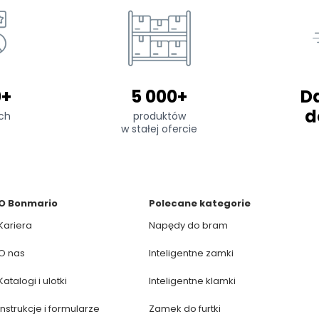
0+
5 000+
D
d
ch
produktów
w stałej ofercie
O Bonmario
Polecane kategorie
Kariera
Napędy do bram
O nas
Inteligentne zamki
Katalogi i ulotki
Inteligentne klamki
Instrukcje i formularze
Zamek do furtki