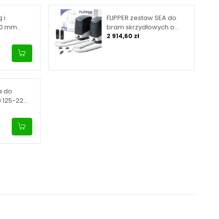
 i
FLIPPER zestaw SEA do
40 mm
bram skrzydłowych o
0 mm
maksymalnej długości
2 914,60 zł
skrzydła 2 m
a do
9 125-22
 INOX