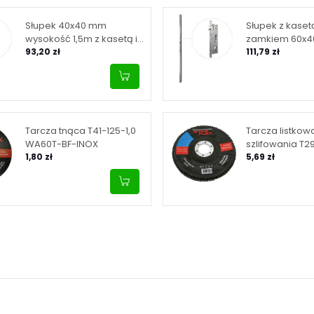
Słupek 40x40 mm
Słupek z kasetą
wysokość 1,5m z kasetą i
zamkiem 60x
zamkiem 90/20
93,20 zł
wysokość 150
111,79 zł
Tarcza tnąca T41-125-1,0
Tarcza listkow
WA60T-BF-INOX
szlifowania T2
1,80 zł
granulacja 40,
5,69 zł