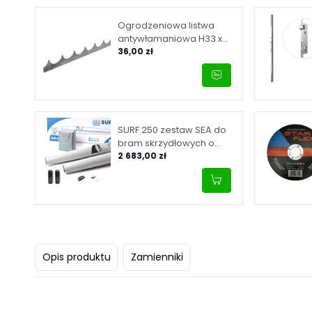
Ogrodzeniowa listwa
antywłamaniowa H33 x
L2000 x 3 mm
36,00 zł
SURF 250 zestaw SEA do
bram skrzydłowych o
maksymalnej długości
2 683,00 zł
skrzydła 2.5 m
Opis produktu
Zamienniki