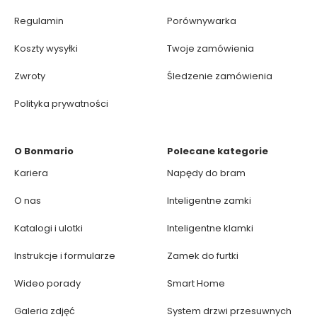
Regulamin
Porównywarka
Koszty wysyłki
Twoje zamówienia
Zwroty
Śledzenie zamówienia
Polityka prywatności
O Bonmario
Polecane kategorie
Kariera
Napędy do bram
O nas
Inteligentne zamki
Katalogi i ulotki
Inteligentne klamki
Instrukcje i formularze
Zamek do furtki
Wideo porady
Smart Home
Galeria zdjęć
System drzwi przesuwnych