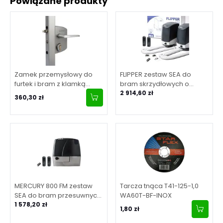
Powiązane produkty
Zamek przemysłowy do
FLIPPER zestaw SEA do
furtek i bram z klamką
bram skrzydłowych o
aluminiową, dla profilu 40-
maksymalnej długości
2 914,60 zł
360,30 zł
60 mm - srebrny
skrzydła 2 m
MERCURY 800 FM zestaw
Tarcza tnąca T41-125-1,0
SEA do bram przesuwnych
WA60T-BF-INOX
o maksymalnej masie
1 578,20 zł
1,80 zł
bramy 800 kg (zestaw z