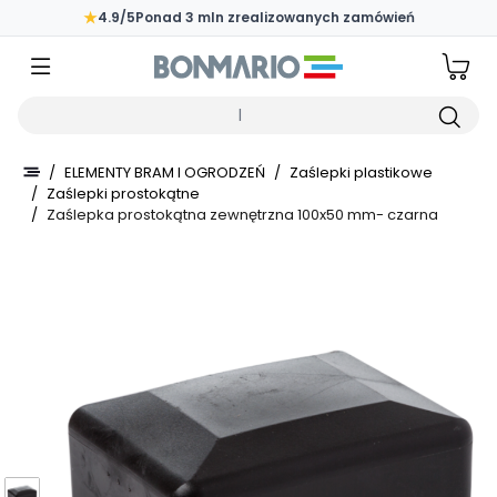
Przejdź do głównej zawartości strony
★
4.9/5
Ponad 3 mln zrealizowanych zamówień
Wpisz czego szukasz
/
ELEMENTY BRAM I OGRODZEŃ
/
Zaślepki plastikowe
/
Zaślepki prostokątne
/
Zaślepka prostokątna zewnętrzna 100x50 mm- czarna