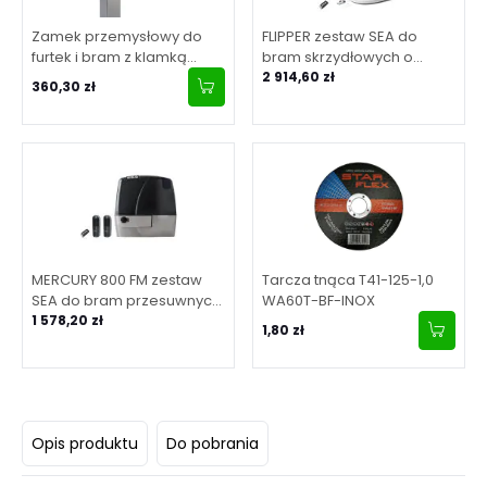
Zamek przemysłowy do
FLIPPER zestaw SEA do
furtek i bram z klamką
bram skrzydłowych o
aluminiową, dla profilu 40-
maksymalnej długości
2 914,60 zł
360,30 zł
60 mm - srebrny
skrzydła 2 m
MERCURY 800 FM zestaw
Tarcza tnąca T41-125-1,0
SEA do bram przesuwnych
WA60T-BF-INOX
o maksymalnej masie
1 578,20 zł
1,80 zł
bramy 800 kg (zestaw z
centralą cyfrową)
Opis produktu
Do pobrania