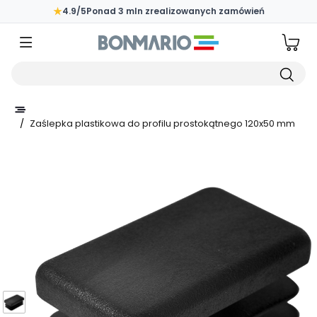
Przejdź do głównej zawartości strony
★
4.9/5
Ponad 3 mln zrealizowanych zamówień
Wpisz czego szukasz
/
Zaślepka plastikowa do profilu prostokątnego 120x50 mm