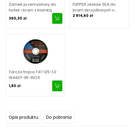
Zamek przemysłowy do
FLIPPER zestaw SEA do
furtek i bram z klamką
bram skrzydłowych o
aluminiową, dla profilu 40-
maksymalnej długości
2 914,60 zł
360,30 zł
60 mm - srebrny
skrzydła 2 m
Tarcza tnąca T41-125-1,0
WA60T-BF-INOX
1,80 zł
Opis produktu
Do pobrania