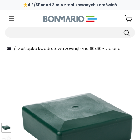
Przejdź do głównej zawartości strony
★
4.9/5
Ponad 3 mln zrealizowanych zamówień
Wpisz czego szukasz
/
Zaślepka kwadratowa zewnętrzna 60x60 - zielona