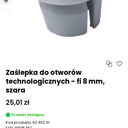
Zaślepka do otworów
technologicznych - fi 8 mm,
szara
25,01 zł
Produkt dostępny
Kod produktu:
62.452.01
EAN:
99915487