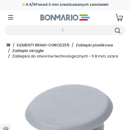
Przejdź do głównej zawartości strony
★
4.9/5
Ponad 3 mln zrealizowanych zamówień
Wpisz czego szukasz
/
ELEMENTY BRAM I OGRODZEŃ
/
Zaślepki plastikowe
/
Zaślepki okrągłe
/
Zaślepka do otworów technologicznych - fi 8 mm, szara