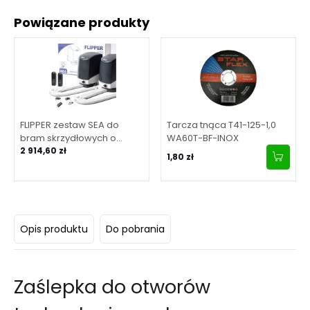
Powiązane produkty
FLIPPER zestaw SEA do
Tarcza tnąca T41-125-1,0
bram skrzydłowych o
WA60T-BF-INOX
maksymalnej długości
2 914,60 zł
1,80 zł
skrzydła 2 m
Opis produktu
Do pobrania
Zaślepka do otworów