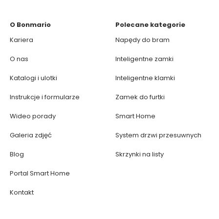
O Bonmario
Polecane kategorie
Kariera
Napędy do bram
O nas
Inteligentne zamki
Katalogi i ulotki
Inteligentne klamki
Instrukcje i formularze
Zamek do furtki
Wideo porady
Smart Home
Galeria zdjęć
System drzwi przesuwnych
Blog
Skrzynki na listy
Portal Smart Home
Kontakt