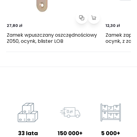
27,80 zł
12,30 zł
Zamek wpuszczany oszczędnościowy
Zamek zapad
Z050, ocynk, blister LOB
ocynk, z zac
33 lata
150 000+
5 000+