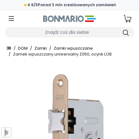
Przejdź do głównej zawartości strony
★
4.9/5
Ponad 3 mln zrealizowanych zamówień
Wpisz czego szukasz
/
DOM
/
Zamki
/
Zamki wpuszczane
/
Zamek wpuszczany uniwersalny Z050, ocynk LOB