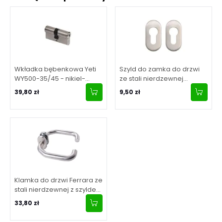
Wkładka bębenkowa Yeti
Szyld do zamka do drzwi
WY500-35/45 - nikiel-
ze stali nierdzewnej
satyna
owalny
39,80 zł
9,50 zł
Klamka do drzwi Ferrara ze
stali nierdzewnej z szyldem
owalnym
33,80 zł