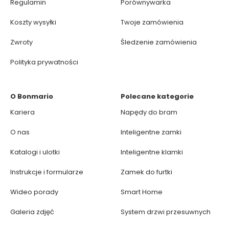
Regulamin
Porównywarka
Koszty wysyłki
Twoje zamówienia
Zwroty
Śledzenie zamówienia
Polityka prywatności
O Bonmario
Polecane kategorie
Kariera
Napędy do bram
O nas
Inteligentne zamki
Katalogi i ulotki
Inteligentne klamki
Instrukcje i formularze
Zamek do furtki
Wideo porady
Smart Home
Galeria zdjęć
System drzwi przesuwnych