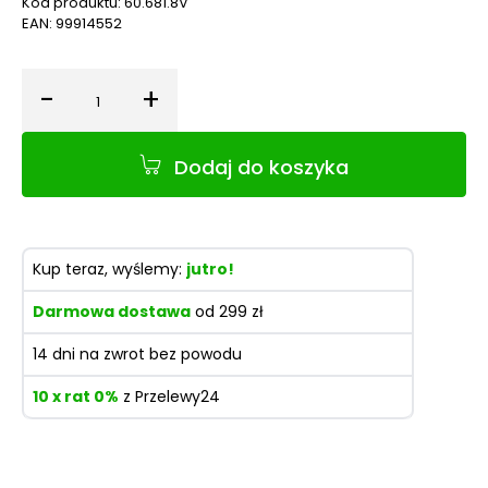
Kod produktu:
60.681.8V
EAN:
99914552
-
+
Ilość
Dodaj do koszyka
Kup teraz, wyślemy:
jutro!
Darmowa dostawa
od 299 zł
14 dni na zwrot bez powodu
10 x rat 0%
z Przelewy24