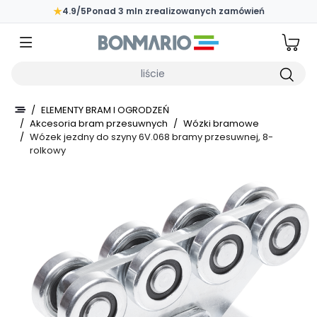
Przejdź do głównej zawartości strony
★
4.9/5
Ponad 3 mln zrealizowanych zamówień
Wpisz czego szukasz
/
ELEMENTY BRAM I OGRODZEŃ
/
Akcesoria bram przesuwnych
/
Wózki bramowe
/
Wózek jezdny do szyny 6V.068 bramy przesuwnej, 8-
rolkowy