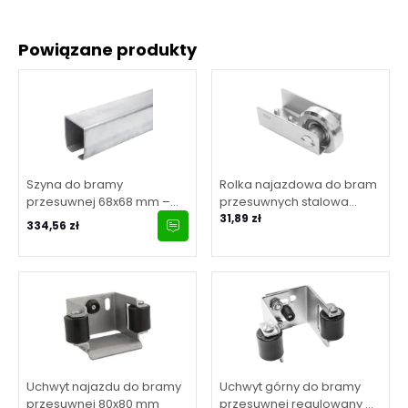
Powiązane produkty
Szyna do bramy
Rolka najazdowa do bram
przesuwnej 68x68 mm –
przesuwnych stalowa
długość 6 m
70/80 mm
31,89 zł
334,56 zł
Uchwyt najazdu do bramy
Uchwyt górny do bramy
przesuwnej 80x80 mm
przesuwnej regulowany w