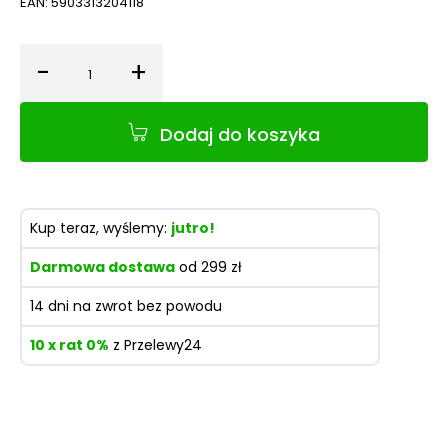
EAN:
5903313204118
-
+
Ilość
Dodaj do koszyka
Kup teraz, wyślemy:
jutro!
Darmowa dostawa
od 299 zł
14 dni na zwrot bez powodu
10 x rat 0%
z Przelewy24