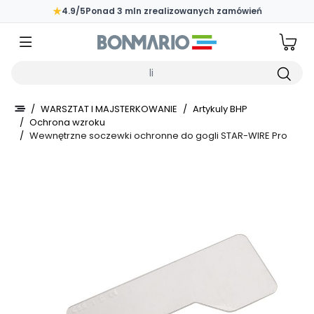
Przejdź do głównej zawartości strony
★
4.9/5
Ponad 3 mln zrealizowanych zamówień
Wpisz czego szukasz
/
WARSZTAT I MAJSTERKOWANIE
/
Artykuly BHP
/
Ochrona wzroku
/
Wewnętrzne soczewki ochronne do gogli STAR-WIRE Pro