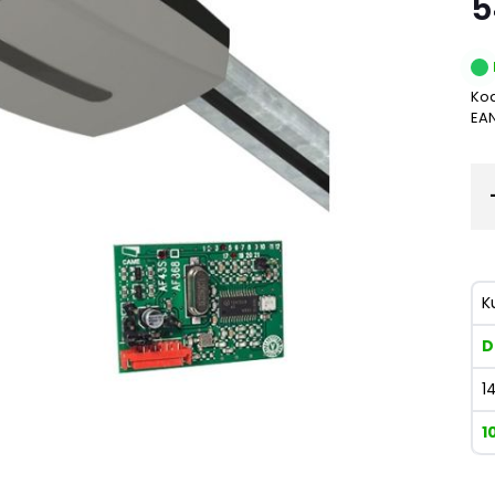
5
Kod
EA
K
D
1
1