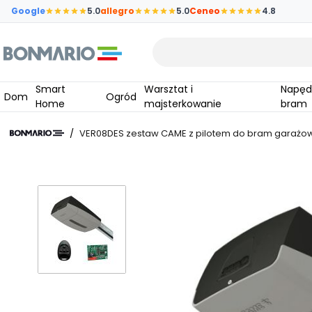
Przejdź do głównej zawartości strony
Google
5.0
allegro
5.0
Ceneo
4.8
Wpisz czego szukasz
Smart
Warsztat i
Napędy do
Dom
Ogród
Home
majsterkowanie
bram
/
VER08DES zestaw CAME z pilotem do bram garażow