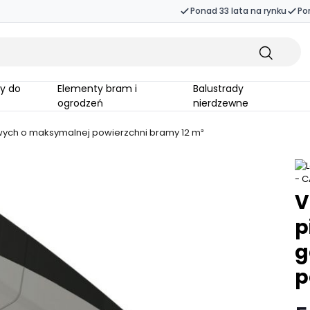
Ponad 33 lata na rynku
Po
Elementy bram i
Balustrady
ogrodzeń
nierdzewne
ych o maksymalnej powierzchni bramy 12 m²
V
p
g
p