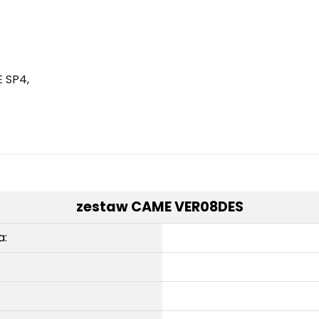
E SP4,
zestaw CAME VER08DES
a: