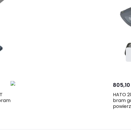
j
805,10 
IT
HATO 20
 bram
bram g
powier