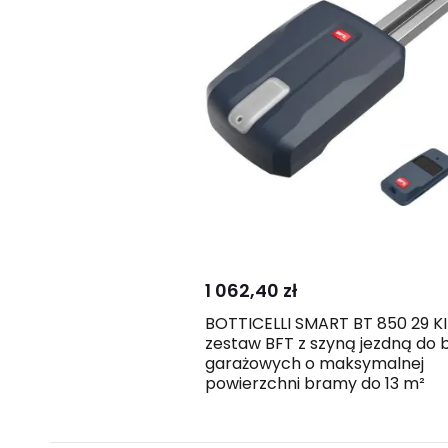
Skontaktuj
Porówna
się z nami
1 062,40 zł
BOTTICELLI SMART BT 850 29 K
zestaw BFT z szyną jezdną do
garażowych o maksymalnej
powierzchni bramy do 13 m²