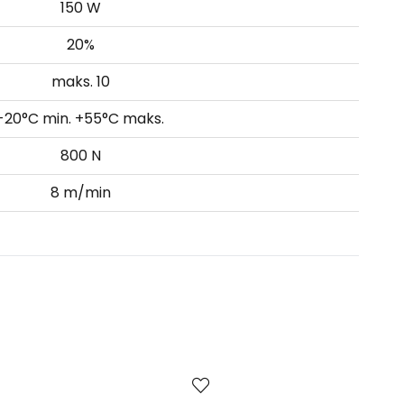
150 W
20%
maks. 10
-20°C min. +55°C maks.
800 N
8 m/min