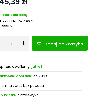
45,39 zł
Produkt dostępny
 produktu:
CA.PL0072
N:
99917701
-
+
Dodaj do koszyka
Ilość
up teraz, wyślemy:
jutro!
armowa dostawa
od 299 zł
4 dni na zwrot bez powodu
0 x rat 0%
z Przelewy24