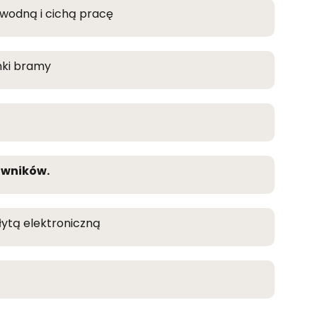
awodną i cichą pracę
ki
bramy
owników.
łytą elektroniczną