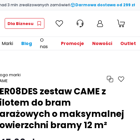
nad 3 mln zrealizowanych zamówień
Darmowa dostawa od 299 zł
Dla Biznesu
O
Marki
Blog
Promocje
Nowości
Outlet
nas
ER08DES zestaw CAME z
ilotem do bram
arażowych o maksymalnej
owierzchni bramy 12 m²