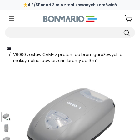
Przejdź do głównej zawartości strony
★
4.9/5
Ponad 3 mln zrealizowanych zamówień
Wpisz czego szukasz
/
V6000 zestaw CAME z pilotem do bram garażowych o
maksymalnej powierzchni bramy do 9 m²