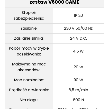
zestaw V6000 CAME
Stopień
IP 20
zabezpieczenia:
Zasilanie:
230 V 50/60 Hz
Zasilanie silnika:
24 V D.C.
Pobór mocy w trybie
4,5 W
oczekiwania:
Maksymalna moc
20 W
akcesoriów:
Moc nominalna:
90 W
Prędkość otwierania:
6,5 m/min
Siła ciągu:
600 N