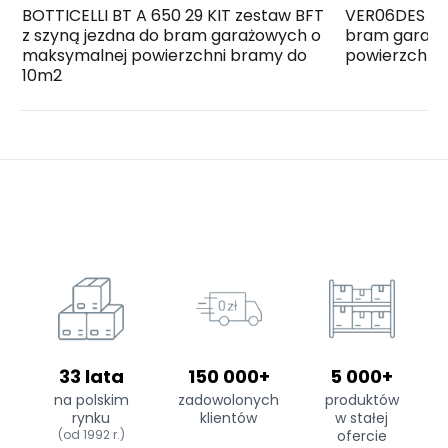
BOTTICELLI BT A 650 29 KIT zestaw BFT
VER06DES ze
z szyną jezdna do bram garażowych o
bram garażo
maksymalnej powierzchni bramy do
powierzchni 
10m2
33 lata
150 000+
5 000+
na polskim
zadowolonych
produktów
rynku
klientów
w stałej
(od 1992 r.)
ofercie