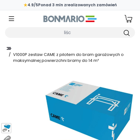
Przejdź do głównej zawartości strony
★
4.9/5
Ponad 3 mln zrealizowanych zamówień
Wpisz czego szukasz
/
V1000P zestaw CAME z pilotem do bram garażowych o
maksymalnej powierzchni bramy do 14 m²