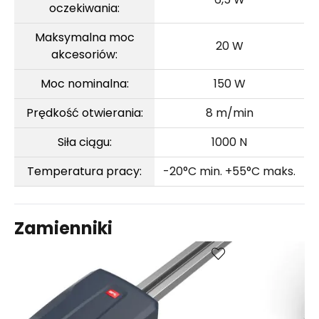
oczekiwania:
Maksymalna moc
20 W
akcesoriów:
Moc nominalna:
150 W
Prędkość otwierania:
8 m/min
Siła ciągu:
1000 N
Temperatura pracy:
-20°C min. +55°C maks.
Zamienniki
Skontaktuj
Skon
Porównaj
się z nami
się 