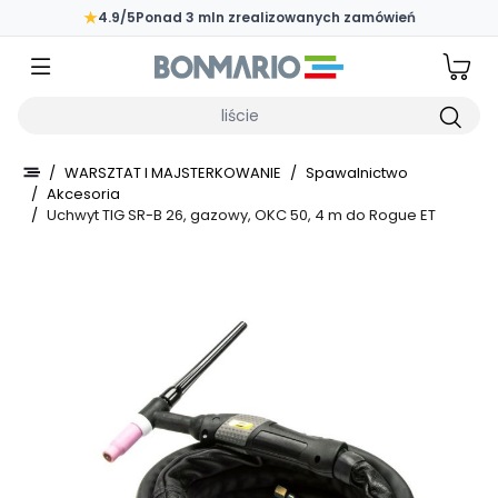
Przejdź do głównej zawartości strony
★
4.9/5
Ponad 3 mln zrealizowanych zamówień
Wpisz czego szukasz
/
WARSZTAT I MAJSTERKOWANIE
/
Spawalnictwo
/
Akcesoria
/
Uchwyt TIG SR-B 26, gazowy, OKC 50, 4 m do Rogue ET