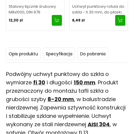
Stalowy łącznik śrubowy
Uchwyt punktowy rotula do
M8x1000, DIN 976
szkła - fi 30 mm, do płaskiej
powierzchni, satynowy
12,30 zł
6,49 zł
Opis produktu
Specyfikacja
Do pobrania
Podwójny uchwyt punktowy do szkła o
wymiarze
fi 30
i długości
150 mm
. Produkt
przeznaczony do montażu tafli szkła o
grubości szyby
8-20 mm
, w balustradzie
nierdzewnej. Zapewnia sztywność konstrukcji
i stabilizuje szklane wypełnienie. Uchwyt
wykonany ze stali nierdzewnej
AISI 304
, w
satynie. Otwór montażowy fi 13.