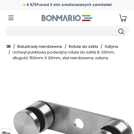
Przejdź do głównej zawartości strony
★
4.9/5
Ponad 3 mln zrealizowanych zamówień
Wpisz czego szukasz
/
Balustrady nierdzewne
/
Rotule do szkła
/
Satyna
/
Uchwyt punktowy podwójny rotula do szkła 8-20mm,
długość 150mm, fi 30mm, stal nierdzewna, satyna