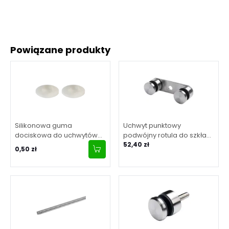
Powiązane produkty
Silikonowa guma
Uchwyt punktowy
dociskowa do uchwytów
podwójny rotula do szkła
punktowych rotul do szkła fi
8-20 mm, długość 170 mm,
52,40 zł
0,50 zł
30
fi 50 mm, stal nierdzewna,
satyna