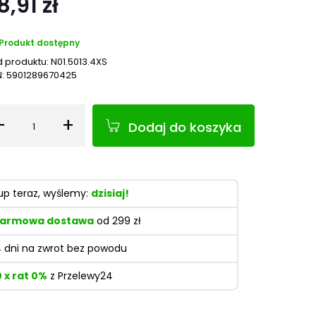
8,91 zł
Produkt dostępny
 produktu:
N01.5013.4XS
N:
5901289670425
-
+
Dodaj do koszyka
Ilość
up teraz, wyślemy:
dzisiaj!
armowa dostawa
od 299 zł
4 dni na zwrot bez powodu
0 x rat 0%
z Przelewy24