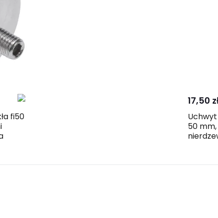
17,50 z
ła fi50
Uchwyt 
i
50 mm, 
a
nierdze