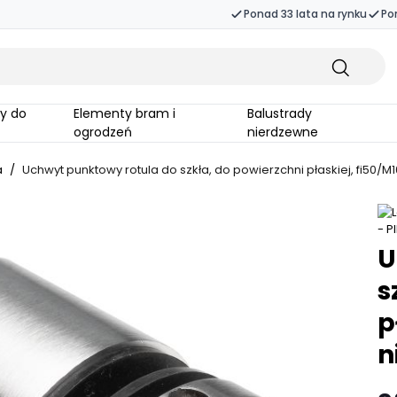
Ponad 33 lata na rynku
Po
Elementy bram i
Balustrady
ogrodzeń
nierdzewne
a
/
Uchwyt punktowy rotula do szkła, do powierzchni płaskiej, fi50/M1
U
s
p
n