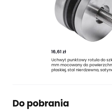
Kup
Porównaj
16,61 zł
Uchwyt punktowy rotula do szk
mm mocowany do powierzchn
płaskiej, stal nierdzewna, satyn
Do pobrania