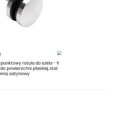
Kup
Porównaj
ł
punktowy rotula do szkła - fi
do powierzchni płaskiej, stal
wna, satynowy