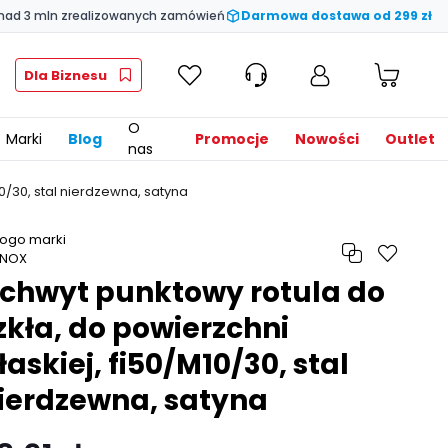
nad 3 mln zrealizowanych zamówień
Darmowa dostawa od 299 zł
Dla Biznesu
O
Marki
Blog
Promocje
Nowości
Outlet
nas
0/30, stal nierdzewna, satyna
chwyt punktowy rotula do
zkła, do powierzchni
łaskiej, fi50/M10/30, stal
ierdzewna, satyna