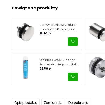
Powiązane produkty
Uchwyt punktowy rotula
do szkła fi 50 mm gwint
M8, mocowany do
16,80 zł
płaskiej powierzchni,
satyna
Stainless Steel Cleaner -
środek do pielęgnacji stali
nierdzewnej, poj. 600 ml,
72,50 zł
aerozol
Opis produktu
Zamienniki
Do pobrania