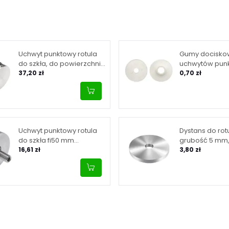
Uchwyt punktowy rotula
Gumy docisko
do szkła, do powierzchni
uchwytów pun
płaskiej, fi 50/M10/50, stal
37,20 zł
białe, płaska + 
0,70 zł
nierdzewna, satyna
50 mm
Uchwyt punktowy rotula
Dystans do rotu
do szkła fi50 mm
grubość 5 mm, 
mocowany do
16,61 zł
nierdzewna, s
3,80 zł
powierzchni płaskiej, stal
nierdzewna, satyna