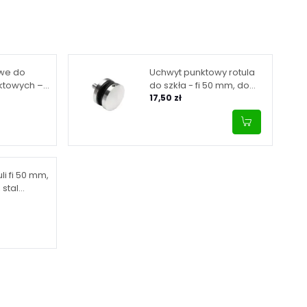
we do
Uchwyt punktowy rotula
ktowych –
do szkła - fi 50 mm, do
kołnierz, fi
powierzchni płaskiej, stal
17,50 zł
nierdzewna, satynowy
li fi 50 mm,
stal
atyna