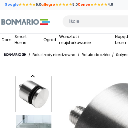
Przejdź do głównej zawartości strony
Google
5.0
allegro
5.0
Ceneo
4.8
Wpisz czego szukasz
Smart
Warsztat i
Napędy do
Dom
Ogród
Home
majsterkowanie
bram
/
Balustrady nierdzewne
/
Rotule do szkła
/
Satyn