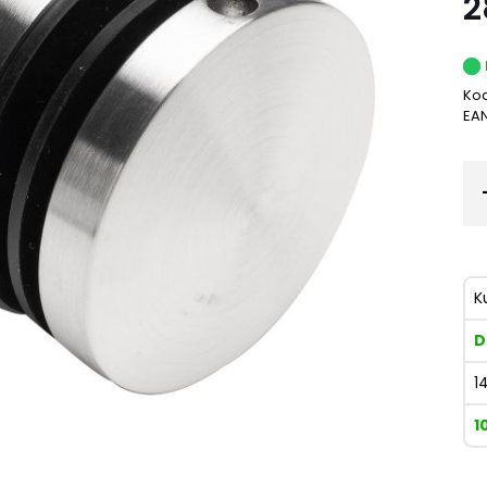
2
Kod
EA
K
D
1
1