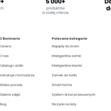
0+
5 000+
D
d
ch
produktów
w stałej ofercie
O Bonmario
Polecane kategorie
Kariera
Napędy do bram
O nas
Inteligentne zamki
Katalogi i ulotki
Inteligentne klamki
Instrukcje i formularze
Zamek do furtki
Wideo porady
Smart Home
Galeria zdjęć
System drzwi przesuwnych
Blog
Skrzynki na listy