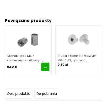
Powiązane produkty
Nitonakrętka M6 z
Śruba z łbem stożkowym
kołnierzem stożkowym,
M6x16 A2, gniazdo
Radeł 0.5-3.0
sześciokątne, DIN 7991
0,30 zł
0,60 zł
(aisi304)
Opis produktu
Do pobrania