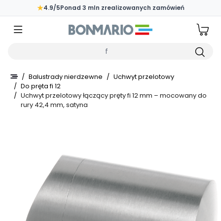
Przejdź do głównej zawartości strony
★
4.9/5
Ponad 3 mln zrealizowanych zamówień
Wpisz czego szukasz
/
Balustrady nierdzewne
/
Uchwyt przelotowy
/
Do pręta fi 12
/
Uchwyt przelotowy łączący pręty fi 12 mm – mocowany do
rury 42,4 mm, satyna