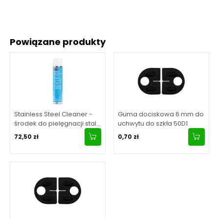
Powiązane produkty
Stainless Steel Cleaner -
Guma dociskowa 6 mm do
środek do pielęgnacji stali
uchwytu do szkła 50D1
nierdzewnej, poj. 600 ml,
72,50 zł
0,70 zł
aerozol