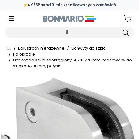
Przejdź do głównej zawartości strony
★
4.9/5
Ponad 3 mln zrealizowanych zamówień
Wpisz czego szukasz
/
Balustrady nierdzewne
/
Uchwyty do szkła
/
Półokrągłe
/
Uchwyt do szkła zaokrąglony 50x40x26 mm, mocowany do
słupka 42,4 mm, połysk