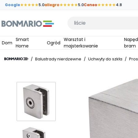
Przejdź do głównej zawartości strony
Google
5.0
allegro
5.0
Ceneo
4.8
Wpisz czego szukasz
Smart
Warsztat i
Napędy do
Dom
Ogród
Home
majsterkowanie
bram
/
Balustrady nierdzewne
/
Uchwyty do szkła
/
Pros