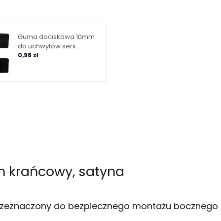
Guma dociskowa 10mm
do uchwytów serii
6050/6060
0,98 zł
m krańcowy, satyna
rzeznaczony do bezpiecznego montażu bocznego 