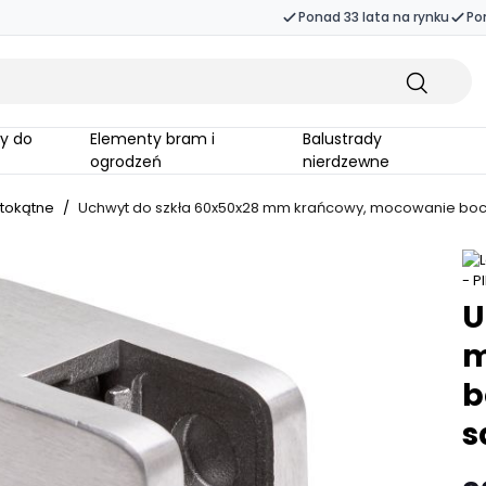
Ponad 33 lata na rynku
Po
Elementy bram i
Balustrady
ogrodzeń
nierdzewne
tokątne
/
Uchwyt do szkła 60x50x28 mm krańcowy, mocowanie boczne
U
m
b
s