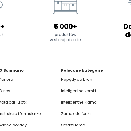
0+
5 000+
D
d
ch
produktów
w stałej ofercie
O Bonmario
Polecane kategorie
Kariera
Napędy do bram
O nas
Inteligentne zamki
Katalogi i ulotki
Inteligentne klamki
Instrukcje i formularze
Zamek do furtki
Wideo porady
Smart Home