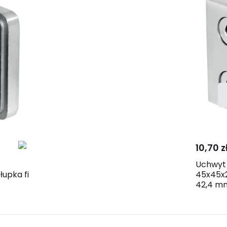
10,70 z
Uchwyt 
upka fi
45x45x
42,4 mm