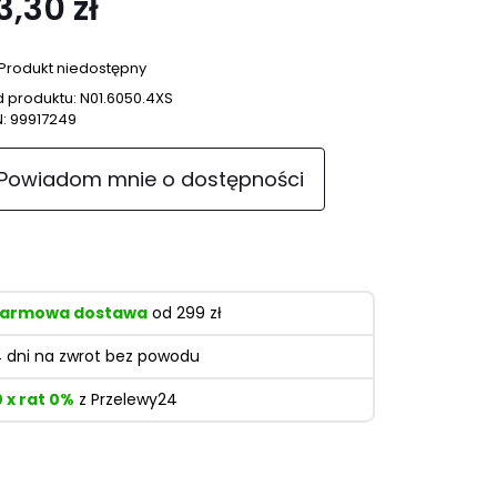
3,30 zł
Produkt niedostępny
 produktu:
N01.6050.4XS
N:
99917249
Powiadom mnie o dostępności
armowa dostawa
od 299 zł
4 dni na zwrot bez powodu
0 x rat 0%
z Przelewy24