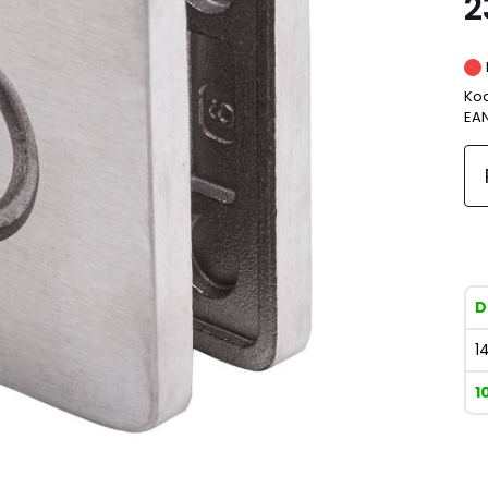
2
Kod
EA
D
1
1