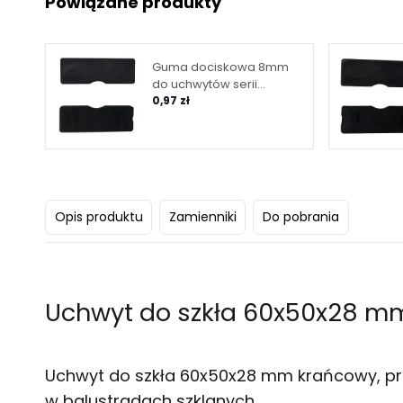
Powiązane produkty
Guma dociskowa 8mm
do uchwytów serii
6050/6060
0,97 zł
Opis produktu
Zamienniki
Do pobrania
Uchwyt do szkła 60x50x28 m
Uchwyt do szkła 60x50x28 mm krańcowy, p
w balustradach szklanych.