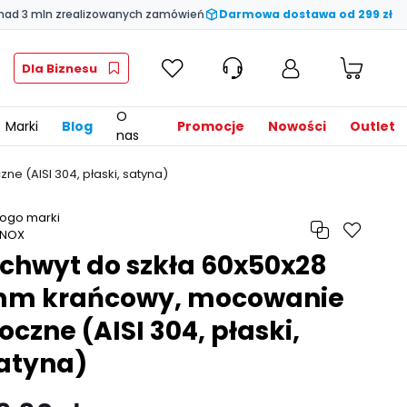
nad 3 mln zrealizowanych zamówień
Darmowa dostawa od 299 zł
Dla Biznesu
O
Marki
Blog
Promocje
Nowości
Outlet
nas
 (AISI 304, płaski, satyna)
chwyt do szkła 60x50x28
m krańcowy, mocowanie
oczne (AISI 304, płaski,
atyna)