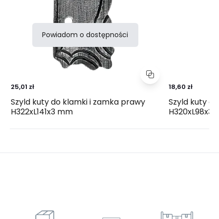
Powiadom o dostępności
25,01 zł
18,60 zł
Szyld kuty do klamki i zamka prawy
Szyld kuty d
H322xL141x3 mm
H320xL98x3