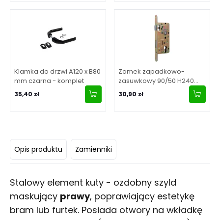
Klamka do drzwi A120 x B80
Zamek zapadkowo-
mm czarna - komplet
zasuwkowy 90/50 H240
mm
35,40 zł
30,90 zł
Opis produktu
Zamienniki
Stalowy element kuty - ozdobny szyld
maskujący
prawy
, poprawiający estetykę
bram lub furtek. Posiada otwory na wkładkę