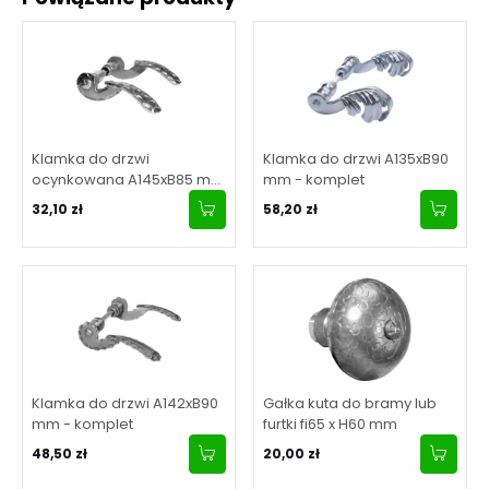
Klamka do drzwi
Klamka do drzwi A135xB90
ocynkowana A145xB85 mm
mm - komplet
- komplet
32,10 zł
58,20 zł
Klamka do drzwi A142xB90
Gałka kuta do bramy lub
mm - komplet
furtki fi65 x H60 mm
48,50 zł
20,00 zł