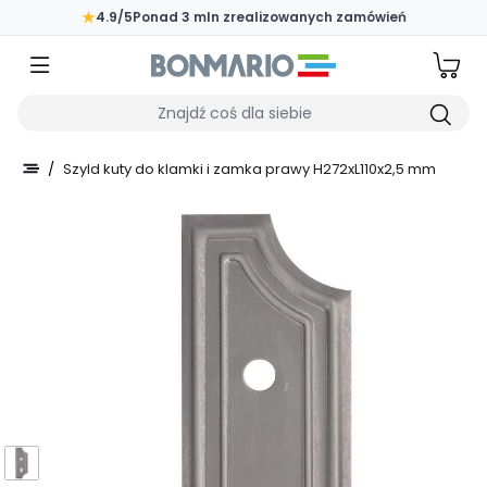
Przejdź do głównej zawartości strony
★
4.9/5
Ponad 3 mln zrealizowanych zamówień
Wpisz czego szukasz
/
Szyld kuty do klamki i zamka prawy H272xL110x2,5 mm