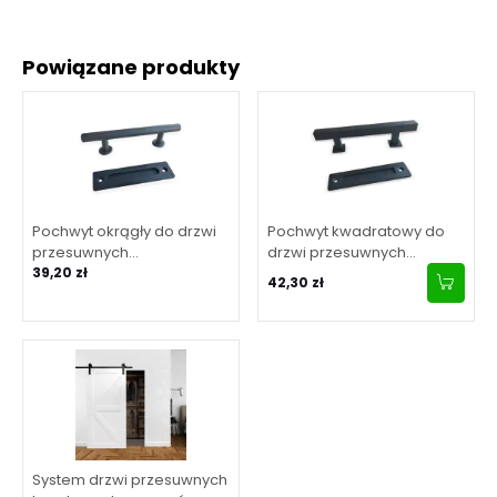
Powiązane produkty
Pochwyt okrągły do drzwi
Pochwyt kwadratowy do
przesuwnych
drzwi przesuwnych
wewnętrznych fi 25 mm
39,20 zł
wewnętrznych 25x25 mm
42,30 zł
System drzwi przesuwnych