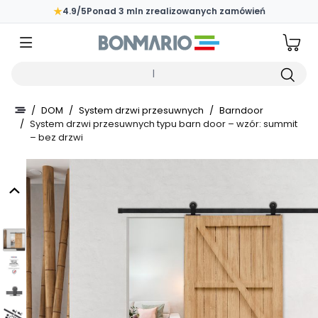
Przejdź do głównej zawartości strony
★
4.9/5
Ponad 3 mln zrealizowanych zamówień
Wpisz czego szukasz
/
DOM
/
System drzwi przesuwnych
/
Barndoor
/
System drzwi przesuwnych typu barn door – wzór: summit
– bez drzwi