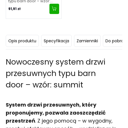
typu barn door – wzór:
simple – bez drzwi
91,91 zł
Opis produktu
Specyfikacja
Zamienniki
Do pobrani
Nowoczesny system drzwi
przesuwnych typu barn
door – wzór: summit
System drzwi przesuwnych, który
proponujemy, pozwala zaoszczędzić
przestrzeń
. Z jego pomocą – w wygodny,