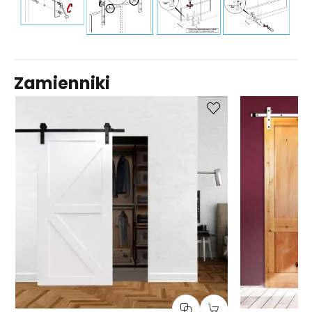
Zamienniki
Kup
Porównaj