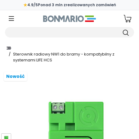
Przejdź do głównej zawartości strony
★
4.9/5
Ponad 3 mln zrealizowanych zamówień
Wpisz czego szukasz
/
Sterownik radiowy NW1 do bramy - kompatybilny z
systemami LIFE HCS
Nowość