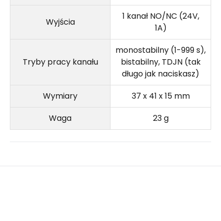
1 kanał NO/NC (24V,
Wyjścia
1A)
monostabilny (1-999 s),
Tryby pracy kanału
bistabilny, TDJN (tak
długo jak naciskasz)
Wymiary
37 x 41 x 15 mm
Waga
23 g