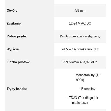
Otwór:
4/8 mm
Zasilanie:
12-24 V AC/DC
Pobór prądu:
15mA przekaźnik wyłączony
Wyjście:
24 V – 1A przekaźnik NO
Liczba pilotów:
999 pilotów 433,92 MHz
- Monostabilny (1 –
999s)
Tryby kanału:
- Bistabilny
- TDJN (Tak długo jak
naciskasz)