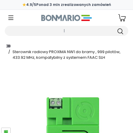
Przejdź do głównej zawartości strony
★
4.9/5
Ponad 3 mln zrealizowanych zamówień
Wpisz czego szukasz
/
Sterownik radiowy PROXIMA NW1 do bramy , 999 pilotów,
433.92 MHz, kompatybilny z systemem FAAC SLH