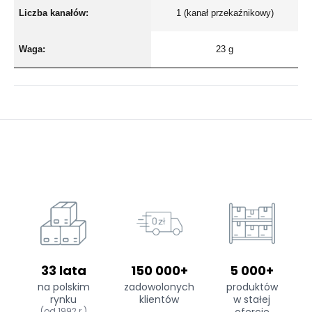
Liczba kanałów:
1 (kanał przekaźnikowy)
Waga:
23 g
33 lata
150 000+
5 000+
na polskim
zadowolonych
produktów
rynku
klientów
w stałej
(od 1992 r.)