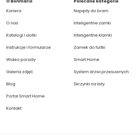
O Bonmario
Polecane kategorie
Kariera
Napędy do bram
O nas
Inteligentne zamki
Katalogi i ulotki
Inteligentne klamki
Instrukcje i formularze
Zamek do furtki
Wideo porady
Smart Home
Galeria zdjęć
System drzwi przesuwnych
Blog
Skrzynki na listy
Portal Smart Home
Kontakt