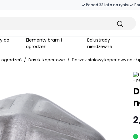
Ponad 33 lata na rynku
Po
Elementy bram i
Balustrady
ogrodzeń
nierdzewne
i ogrodzeń
/
Daszki kopertowe
/
Daszek stalowy kopertowy na sł
D
n
2