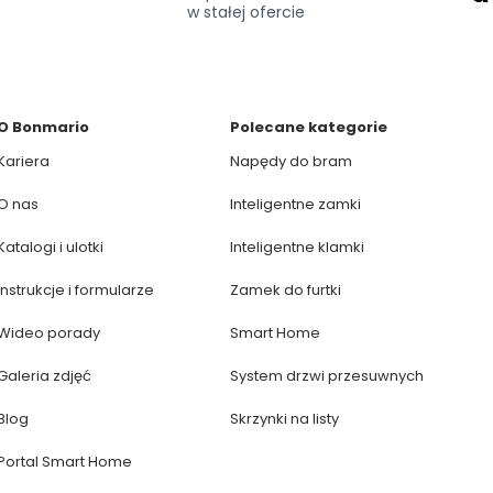
w stałej ofercie
O Bonmario
Polecane kategorie
Kariera
Napędy do bram
O nas
Inteligentne zamki
Katalogi i ulotki
Inteligentne klamki
Instrukcje i formularze
Zamek do furtki
Wideo porady
Smart Home
Galeria zdjęć
System drzwi przesuwnych
Blog
Skrzynki na listy
Portal Smart Home