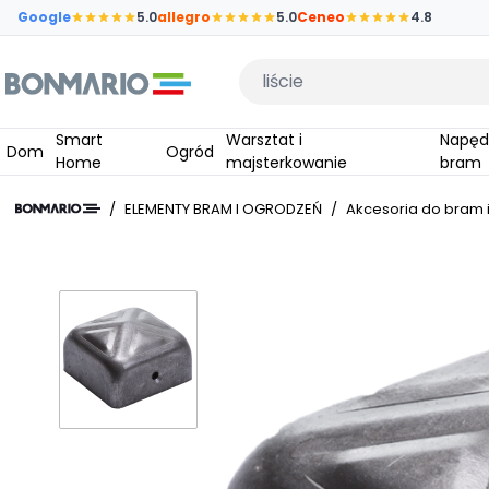
Przejdź do głównej zawartości strony
Google
5.0
allegro
5.0
Ceneo
4.8
Wpisz czego szukasz
Smart
Warsztat i
Napędy do
Dom
Ogród
Home
majsterkowanie
bram
/
ELEMENTY BRAM I OGRODZEŃ
/
Akcesoria do bram 