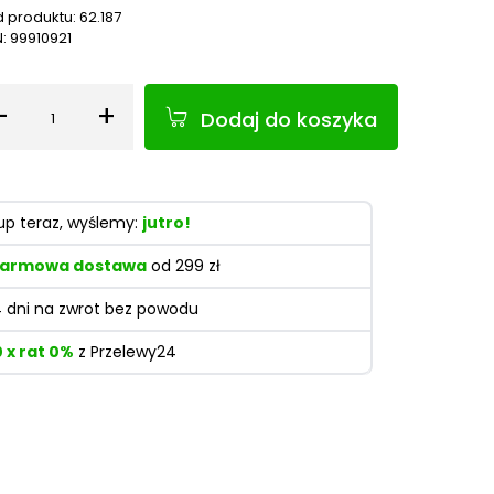
 produktu:
62.187
N:
99910921
-
+
Dodaj do koszyka
Ilość
up teraz, wyślemy:
jutro!
armowa dostawa
od 299 zł
4 dni na zwrot bez powodu
0 x rat 0%
z Przelewy24