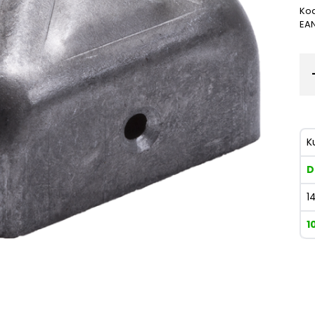
Kod
EA
K
D
1
1