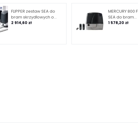
FLIPPER zestaw SEA do
MERCURY 800 
bram skrzydłowych o
SEA do bram
maksymalnej długości
2 914,60 zł
przesuwnych 
1 578,20 zł
skrzydła 2 m
maksymalnej 
bramy 800 kg 
centralą cyfro