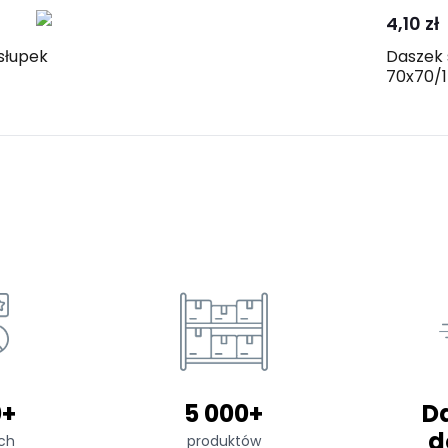
4,10 zł
słupek
Daszek 
70x70/1
0+
5 000+
D
d
ch
produktów