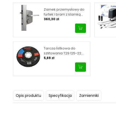
Zamek przemysłowy do
furtek i bram z klamką
aluminiową, dla profilu
360,30 zł
40-60 mm - srebrny
Tarcza listkowa do
szlifowania T29 125-22
granulacja 40, INOX
5,69 zł
Opis produktu
Specyfikacja
Zamienniki