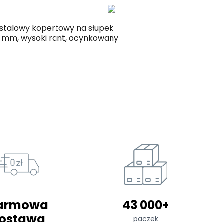
stalowy kopertowy na słupek
 mm, wysoki rant, ocynkowany
armowa
43 000+
ostawa
paczek