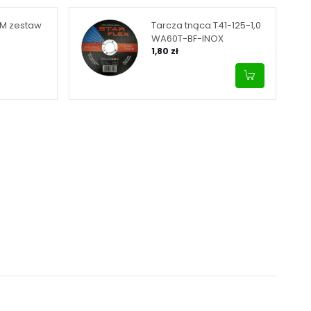
FM zestaw
Tarcza tnąca T41-125-1,0
WA60T-BF-INOX
o
1,80 zł
masie
(zestaw z
wą)