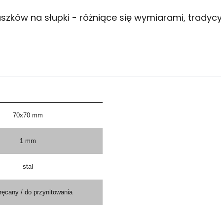
szków na słupki - różniące się wymiarami, tradyc
70x70 mm
1 mm
stal
ręcany / do przynitowania