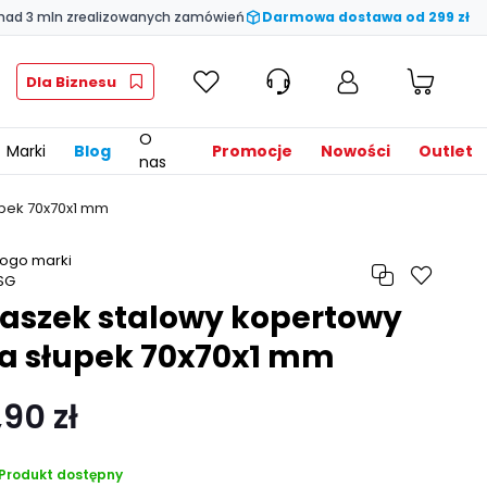
nad 3 mln zrealizowanych zamówień
Darmowa dostawa od 299 zł
Dla Biznesu
O
Marki
Blog
Promocje
Nowości
Outlet
nas
upek 70x70x1 mm
aszek stalowy kopertowy
a słupek 70x70x1 mm
,90 zł
Produkt dostępny