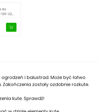
a do
 125-22,
 ogrodzeń i balustrad. Może być łatwo
Zakończenia zostały ozdobnie rozkute.
enia kute
. Sprawdź!
wać w dziale
elementy kute
.