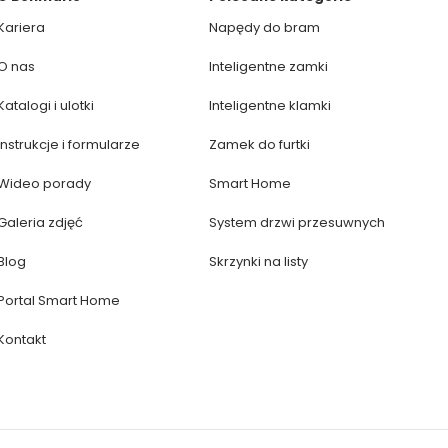
Kariera
Napędy do bram
O nas
Inteligentne zamki
Katalogi i ulotki
Inteligentne klamki
Instrukcje i formularze
Zamek do furtki
Wideo porady
Smart Home
Galeria zdjęć
System drzwi przesuwnych
Blog
Skrzynki na listy
Portal Smart Home
Kontakt