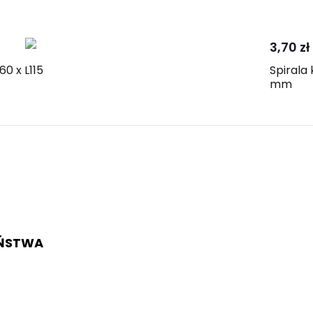
3,70 zł
0 x L115
Spirala
mm
EŃSTWA