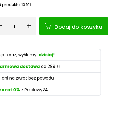
 produktu:
10.101
-
+
Dodaj do koszyka
Ilość
up teraz, wyślemy:
dzisiaj!
armowa dostawa
od 299 zł
4 dni na zwrot bez powodu
0 x rat 0%
z Przelewy24