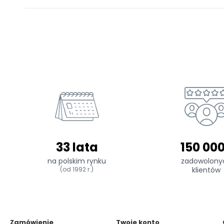
33 lata
150 00
na polskim rynku
zadowolony
(od 1992 r.)
klientów
Zamówienie
Twoje konto