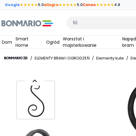
Przejdź do głównej zawartości strony
Google
5.0
allegro
5.0
Ceneo
4.8
Wpisz czego szukasz
Smart
Warsztat i
Napędy do
Dom
Ogród
Home
majsterkowanie
bram
/
ELEMENTY BRAM I OGRODZEŃ
/
Elementy kute
/
El