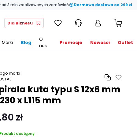
nad 3 mln zrealizowanych zamówień
Darmowa dostawa od 299 zł
Dla Biznesu
O
Marki
Blog
Promocje
Nowości
Outlet
nas
pirala kuta typu S 12x6 mm
230 x L115 mm
,80 zł
Produkt dostępny