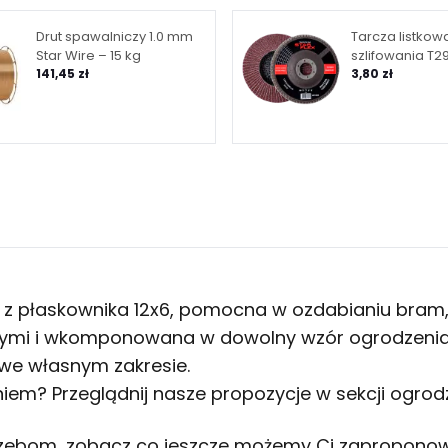
Drut spawalniczy 1.0 mm
Tarcza listkow
Star Wire – 15 kg
szlifowania T29
141,45 zł
granulacja 40
3,80 zł
a) z płaskownika 12x6, pomocna w ozdabianiu bram,
ymi i wkomponowana w dowolny wzór ogrodzenia. 
we własnym zakresie.
em? Przeglądnij nasze propozycje w sekcji
ogrodz
rzebom, zobacz co jeszcze możemy Ci zapropono