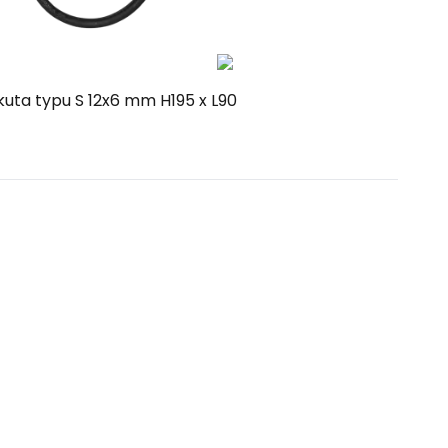
Kup
Porównaj
 kuta typu S 12x6 mm H195 x L90