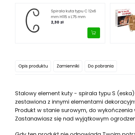
Spirala kuta typu C 12x6
mm H115 x L75 mm
2,30 zł
Opis produktu
Zamienniki
Do pobrania
Stalowy element kuty - spirala typu S (esk
zestawiona z innymi elementami dekoracyjn
Produkt w stanie surowym, do wykończenia 
Zastanawiasz się nad wyjątkowym ogrodzeni
Gdy ten produkt nie odpowiada Twoim pot