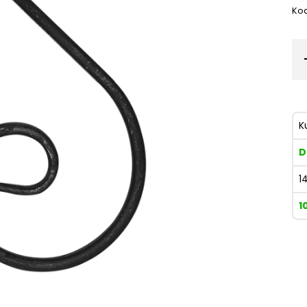
Kod
K
D
1
1