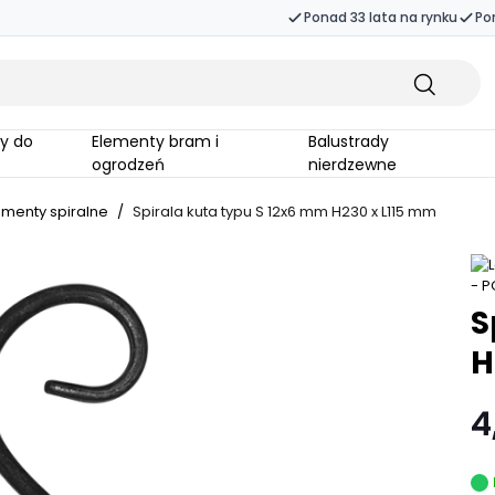
Ponad 33 lata na rynku
Po
Elementy bram i
Balustrady
ogrodzeń
nierdzewne
ementy spiralne
/
Spirala kuta typu S 12x6 mm H230 x L115 mm
S
H
4