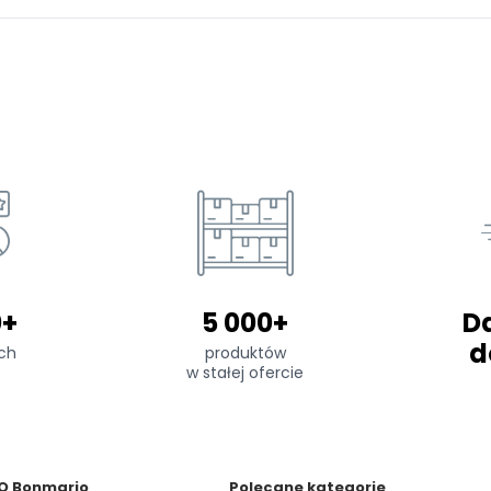
0+
5 000+
D
d
ch
produktów
w stałej ofercie
O Bonmario
Polecane kategorie