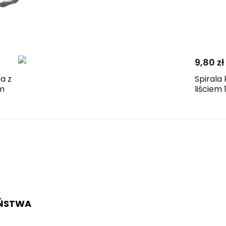
9,80 zł
a z
Spirala
mm
liściem
EŃSTWA