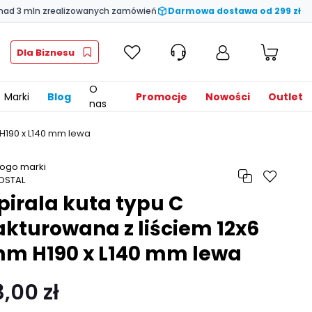
nad 3 mln zrealizowanych zamówień
Darmowa dostawa od 299 zł
Dla Biznesu
O
Marki
Blog
Promocje
Nowości
Outlet
nas
 H190 x L140 mm lewa
pirala kuta typu C
akturowana z liściem 12x6
m H190 x L140 mm lewa
3,00 zł