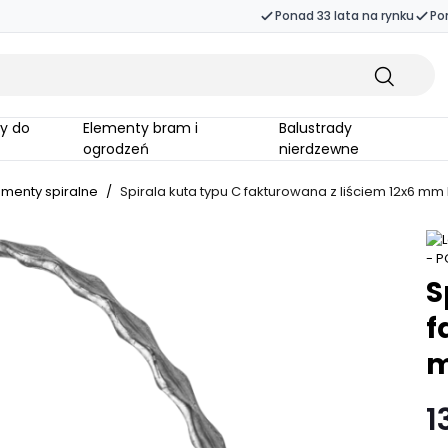
Ponad 33 lata na rynku
Po
Elementy bram i
Balustrady
ogrodzeń
nierdzewne
ementy spiralne
/
Spirala kuta typu C fakturowana z liściem 12x6 mm
S
f
m
1