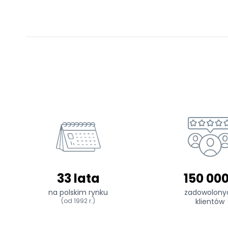
33 lata
150 00
na polskim rynku
zadowolony
(od 1992 r.)
klientów