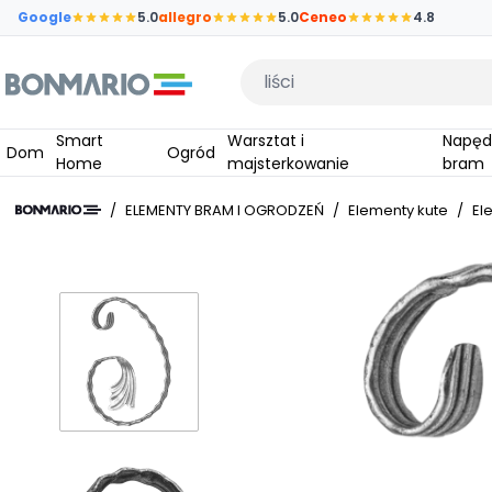
Przejdź do głównej zawartości strony
Google
5.0
allegro
5.0
Ceneo
4.8
Wpisz czego szukasz
Smart
Warsztat i
Napędy do
Dom
Ogród
Home
majsterkowanie
bram
/
ELEMENTY BRAM I OGRODZEŃ
/
Elementy kute
/
El