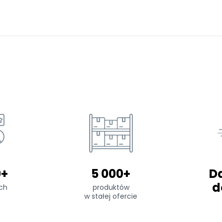
0+
5 000+
D
d
ch
produktów
w stałej ofercie