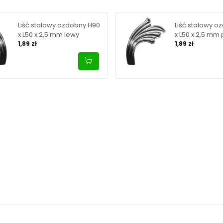
Liść stalowy ozdobny H90
Liść stalowy o
x L50 x 2,5 mm lewy
x L50 x 2,5 mm
1,89 zł
1,89 zł