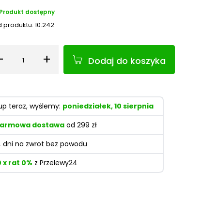
Produkt dostępny
 produktu:
10.242
-
+
Dodaj do koszyka
Ilość
up teraz, wyślemy:
poniedziałek, 10 sierpnia
armowa dostawa
od 299 zł
4 dni na zwrot bez powodu
0 x rat 0%
z Przelewy24