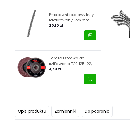
Płaskownik stalowy kuty
fakturowany 12x6 mm
L3000 mm
20,10 zł
Tarcza listkowa do
szlifowania T29 125-22,
granulacja 60
3,80 zł
Opis produktu
Zamienniki
Do pobrania