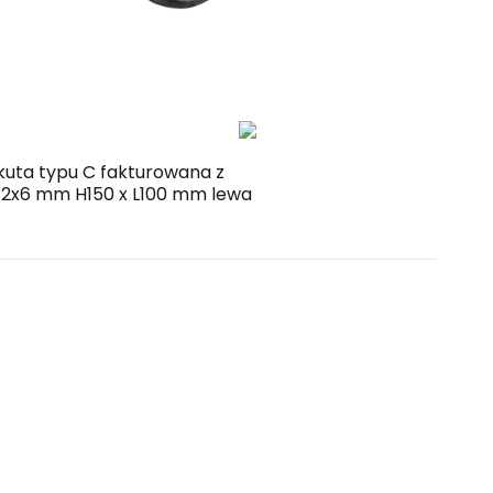
Kup
Porównaj
 kuta typu C fakturowana z
 12x6 mm H150 x L100 mm lewa