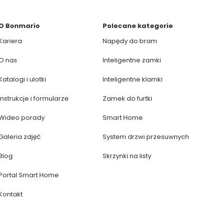
O Bonmario
Polecane kategorie
Kariera
Napędy do bram
O nas
Inteligentne zamki
Katalogi i ulotki
Inteligentne klamki
Instrukcje i formularze
Zamek do furtki
Wideo porady
Smart Home
Galeria zdjęć
System drzwi przesuwnych
Blog
Skrzynki na listy
Portal Smart Home
Kontakt