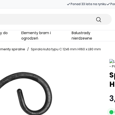
Ponad 33 lata na rynku
Po
Elementy bram i
Balustrady
ogrodzeń
nierdzewne
ementy spiralne
/
Spirala kuta typu C 12x6 mm H160 x L80 mm
S
H
3