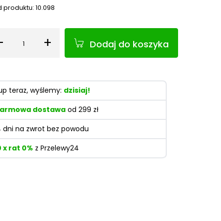
 produktu:
10.098
-
+
Dodaj do koszyka
Ilość
up teraz, wyślemy:
dzisiaj!
armowa dostawa
od 299 zł
4 dni na zwrot bez powodu
0 x rat 0%
z Przelewy24