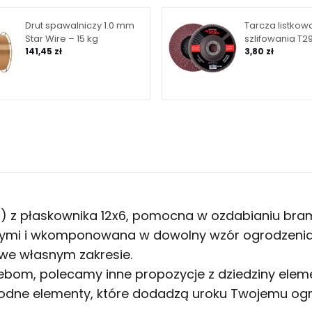
Drut spawalniczy 1.0 mm
Tarcza listkow
Star Wire – 15 kg
szlifowania T29
141,45 zł
granulacja 40
3,80 zł
ka) z płaskownika 12x6, pomocna w ozdabianiu bram
ymi i wkomponowana w dowolny wzór ogrodzenia. 
we własnym zakresie.
ebom, polecamy inne propozycje z dziedziny
elem
odne elementy, które dodadzą uroku Twojemu ogr