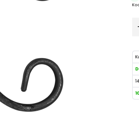
Kod
K
D
1
1