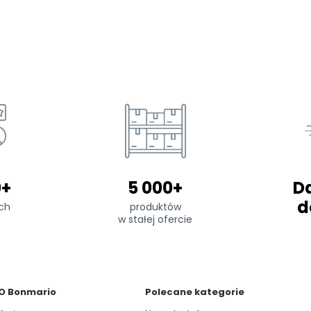
0+
5 000+
D
d
ch
produktów
w stałej ofercie
O Bonmario
Polecane kategorie