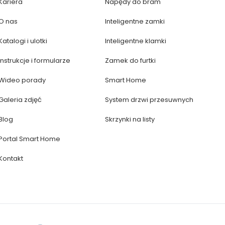
Kariera
Napędy do bram
O nas
Inteligentne zamki
Katalogi i ulotki
Inteligentne klamki
Instrukcje i formularze
Zamek do furtki
Wideo porady
Smart Home
Galeria zdjęć
System drzwi przesuwnych
Blog
Skrzynki na listy
Portal Smart Home
Kontakt