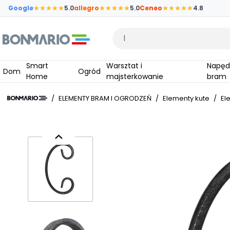
Przejdź do głównej zawartości strony
Google
5.0
allegro
5.0
Ceneo
4.8
Wpisz czego szukasz
Smart
Warsztat i
Napędy do
Dom
Ogród
Home
majsterkowanie
bram
/
ELEMENTY BRAM I OGRODZEŃ
/
Elementy kute
/
El