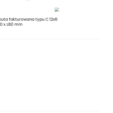
 kuta fakturowana typu C 12x6
0 x L80 mm