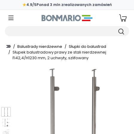
Przejdź do głównej zawartości strony
★
4.9/5
Ponad 3 mln zrealizowanych zamówień
Wpisz czego szukasz
/
Balustrady nierdzewne
/
Słupki do balustrad
/
Słupek balustradowy prawy ze stali nierdzewnej
Fi42,4/H1230 mm, 2 uchwyty, szlifowany