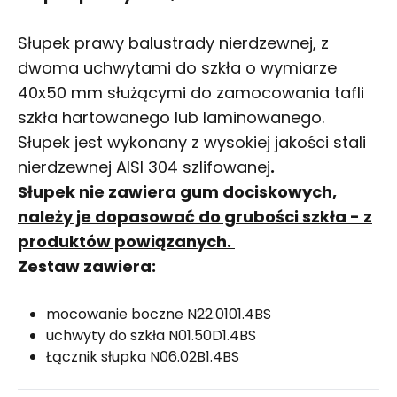
Słupek prawy balustrady nierdzewnej, z
dwoma uchwytami do szkła o wymiarze
40x50 mm służącymi do zamocowania tafli
szkła hartowanego lub laminowanego.
Słupek jest wykonany z wysokiej jakości stali
nierdzewnej AISI 304 szlifowanej
.
Słupek nie zawiera gum dociskowych,
należy je dopasować do grubości szkła - z
produktów powiązanych.
Zestaw zawiera:
mocowanie boczne N22.0101.4BS
uchwyty do szkła
N01.50D1.4BS
Łącznik słupka N06.02B1.4BS