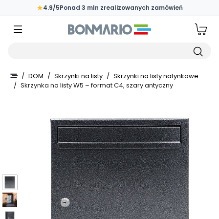
Przejdź do głównej zawartości strony
★
4.9/5
Ponad 3 mln zrealizowanych zamówień
Wpisz czego szukasz
/
DOM
/
Skrzynki na listy
/
Skrzynki na listy natynkowe
/
Skrzynka na listy W5 – format C4, szary antyczny