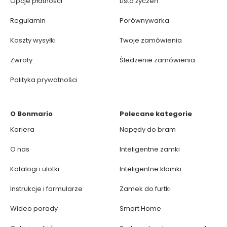
Opcje płatności
Lista życzeń
Regulamin
Porównywarka
Koszty wysyłki
Twoje zamówienia
Zwroty
Śledzenie zamówienia
Polityka prywatności
O Bonmario
Polecane kategorie
Kariera
Napędy do bram
O nas
Inteligentne zamki
Katalogi i ulotki
Inteligentne klamki
Instrukcje i formularze
Zamek do furtki
Wideo porady
Smart Home