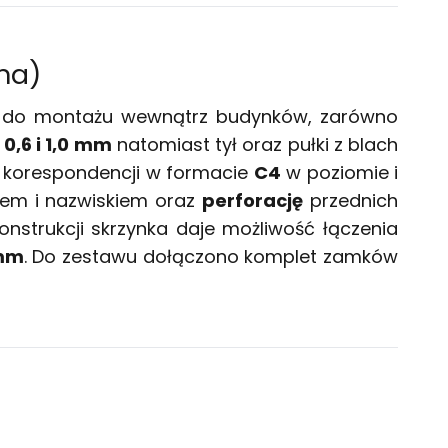
na)
na do montażu wewnątrz budynków, zarówno
0,6 i 1,0 mm
natomiast tył oraz pułki z blach
i korespondencji w formacie
C4
w poziomie i
niem i nazwiskiem oraz
perforację
przednich
onstrukcji skrzynka daje możliwość łączenia
 mm
. Do zestawu dołączono komplet zamków