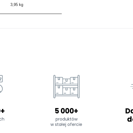
3,95 kg
0+
5 000+
D
d
ch
produktów
w stałej ofercie