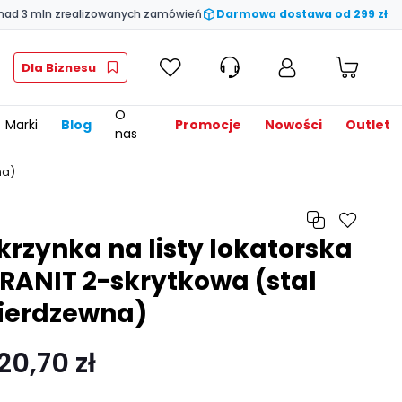
nad 3 mln zrealizowanych zamówień
Darmowa dostawa od 299 zł
Dla Biznesu
O
Marki
Blog
Promocje
Nowości
Outlet
nas
na)
krzynka na listy lokatorska
RANIT 2-skrytkowa (stal
ierdzewna)
20,70 zł