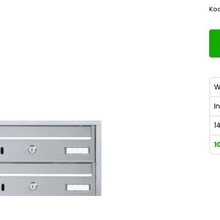
Kod
W
I
1
1