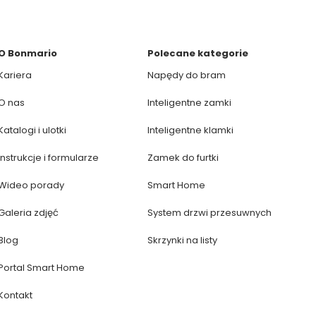
O Bonmario
Polecane kategorie
Kariera
Napędy do bram
O nas
Inteligentne zamki
Katalogi i ulotki
Inteligentne klamki
Instrukcje i formularze
Zamek do furtki
Wideo porady
Smart Home
Galeria zdjęć
System drzwi przesuwnych
Blog
Skrzynki na listy
Portal Smart Home
Kontakt