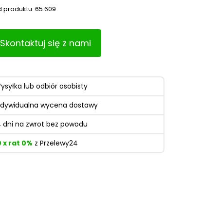
 produktu:
65.609
Skontaktuj się z nami
ysyłka lub odbiór osobisty
ndywidualna wycena dostawy
4 dni na zwrot bez powodu
0 x rat 0%
z Przelewy24