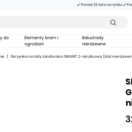
Ponad 33 lata na rynku
Po
Elementy bram i
Balustrady
ogrodzeń
nierdzewne
kie
/
Skrzynka na listy lokatorska GRANIT 2-skrytkowa (stal nierdzew
S
G
n
3