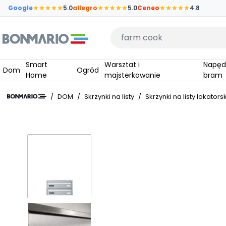
Przejdź do głównej zawartości strony
Google
5.0
allegro
5.0
Ceneo
4.8
Wpisz czego szukasz
Smart
Warsztat i
Napędy do
Dom
Ogród
Home
majsterkowanie
bram
/
DOM
/
Skrzynki na listy
/
Skrzynki na listy lokators