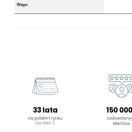
Waga:
33 lata
150 00
na polskim rynku
zadowolony
(od 1992 r.)
klientów