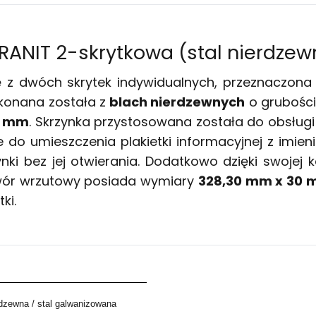
RANIT 2-skrytkowa (stal nierdzew
ię z dwóch skrytek indywidualnych, przeznaczo
ykonana została z
blach nierdzewnych
o grubości
7 mm
. Skrzynka przystosowana została do obsług
 do umieszczenia plakietki informacyjnej z imie
ki bez jej otwierania. Dodatkowo dzięki swojej k
twór wrzutowy posiada wymiary
328,30 mm x 30
tki.
rdzewna / stal galwanizowana