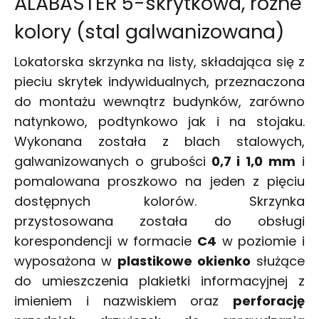
ALABASTER 5-skrytkowa, różne
kolory (stal galwanizowana)
Lokatorska
skrzynka na listy
, składająca się z
pieciu skrytek indywidualnych, przeznaczona
do montażu wewnątrz budynków, zarówno
natynkowo, podtynkowo jak i na stojaku.
Wykonana została z blach stalowych,
galwanizowanych o grubości
0,7 i 1,0 mm
i
pomalowana proszkowo na jeden z pięciu
dostępnych kolorów. Skrzynka
przystosowana została do obsługi
korespondencji w formacie
C4
w poziomie i
wyposażona w
plastikowe okienko
służące
do umieszczenia plakietki informacyjnej z
imieniem i nazwiskiem oraz
perforację