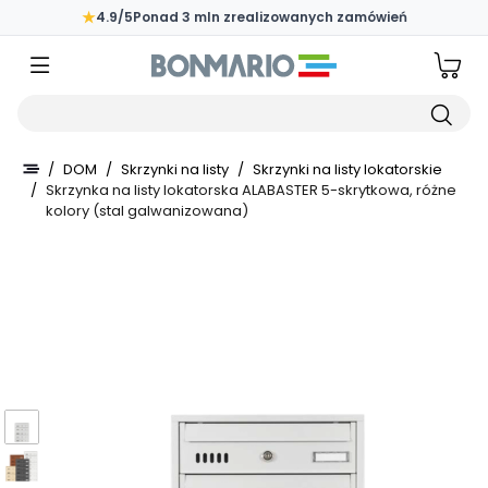
Przejdź do głównej zawartości strony
★
4.9/5
Ponad 3 mln zrealizowanych zamówień
Wpisz czego szukasz
/
DOM
/
Skrzynki na listy
/
Skrzynki na listy lokatorskie
/
Skrzynka na listy lokatorska ALABASTER 5-skrytkowa, różne
kolory (stal galwanizowana)