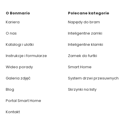
O Bonmario
Polecane kategorie
Kariera
Napędy do bram
O nas
Inteligentne zamki
Katalogi i ulotki
Inteligentne klamki
Instrukcje i formularze
Zamek do furtki
Wideo porady
Smart Home
Galeria zdjęć
System drzwi przesuwnych
Blog
Skrzynki na listy
Portal Smart Home
Kontakt