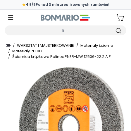
Przejdź do głównej zawartości strony
★
4.9/5
Ponad 3 mln zrealizowanych zamówień
Wpisz czego szukasz
/
WARSZTAT I MAJSTERKOWANIE
/
Materiały ścierne
/
Materiały PFERD
/
Ściernica krążkowa Polinox PNER-MW 12506-22.2 A F