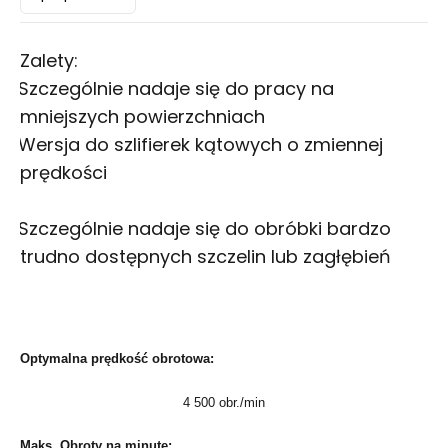
Zalety:
Szczególnie nadaje się do pracy na
·
mniejszych powierzchniach
Wersja do szlifierek kątowych o zmiennej
·
prędkości
Szczególnie nadaje się do obróbki bardzo
·
trudno dostępnych szczelin lub zagłębień
Optymalna prędkość obrotowa:
4 500 obr./min
Maks. Obroty na minutę: