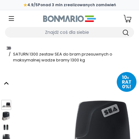
Przejdź do głównej zawartości strony
★
4.9/5
Ponad 3 mln zrealizowanych zamówień
Wpisz czego szukasz
/
SATURN 1300 zestaw SEA do bram przesuwnych o
maksymalnej wadze bramy 1300 kg