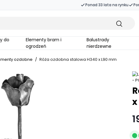
Ponad 33 lata na rynku
Po
Elementy bram i
Balustrady
ogrodzeń
nierdzewne
ementy ozdobne
/
Róża ozdobna stalowa H340 x L90 mm
R
x
1