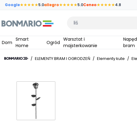
Przejdź do głównej zawartości strony
Google
5.0
allegro
5.0
Ceneo
4.8
Wpisz czego szukasz
Smart
Warsztat i
Napędy do
Dom
Ogród
Home
majsterkowanie
bram
/
ELEMENTY BRAM I OGRODZEŃ
/
Elementy kute
/
El