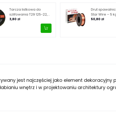
Tarcza listkowa do
Drut spawalni
szlifowania T29 125-22,
Star Wire – 5 k
granulacja 80
3,80 zł
50,80 zł
tywany jest najczęściej jako element dekoracyjny 
bianiu wnętrz i w projektowaniu architektury ogr