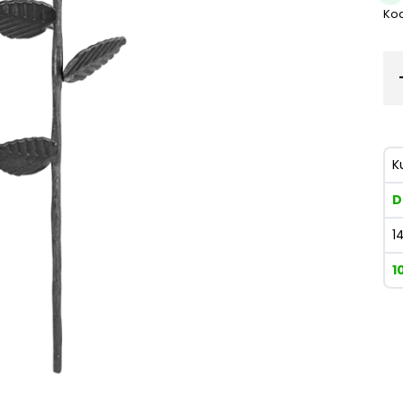
Kod
K
D
1
1