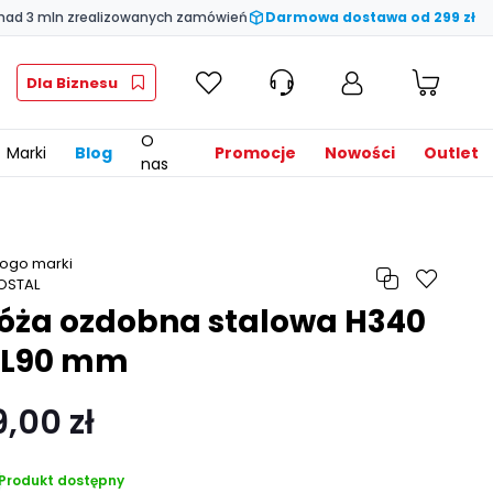
nad 3 mln zrealizowanych zamówień
Darmowa dostawa od 299 zł
Dla Biznesu
O
Marki
Blog
Promocje
Nowości
Outlet
nas
óża ozdobna stalowa H340
 L90 mm
9,00 zł
Produkt dostępny