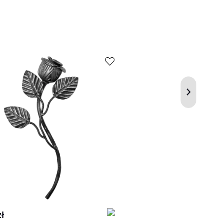
Kup
Porównaj
ł