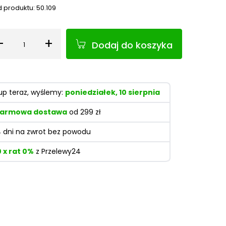
 produktu:
50.109
-
+
Dodaj do koszyka
Ilość
up teraz, wyślemy:
poniedziałek, 10 sierpnia
armowa dostawa
od 299 zł
4 dni na zwrot bez powodu
0 x rat 0%
z Przelewy24