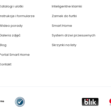
Katalogi i ulotki
Inteligentne klamki
Instrukcje i formularze
Zamek do furtki
Wideo porady
Smart Home
Galeria zdjęć
System drzwi przesuwnych
Blog
Skrzynki na listy
Portal Smart Home
Kontakt