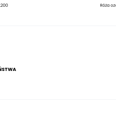
L200
Róża o
EŃSTWA