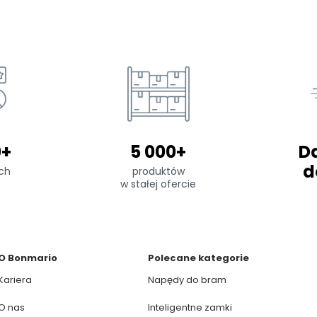
0+
5 000+
D
d
ch
produktów
w stałej ofercie
O Bonmario
Polecane kategorie
Kariera
Napędy do bram
O nas
Inteligentne zamki