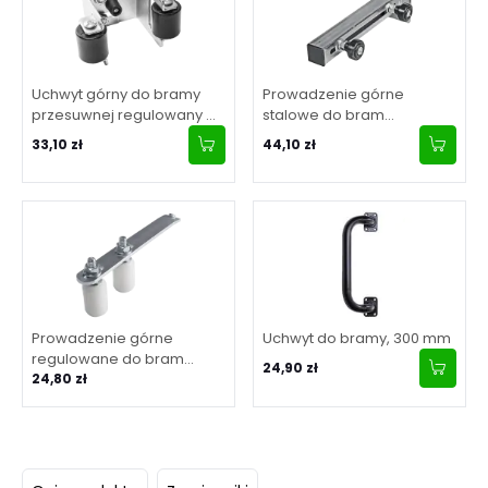
Uchwyt górny do bramy
Prowadzenie górne
przesuwnej regulowany w
stalowe do bram
zakresie 55-90 mm
przesuwnych, regulowane,
33,10 zł
44,10 zł
2 rolki
Prowadzenie górne
Uchwyt do bramy, 300 mm
regulowane do bram
24,90 zł
przesuwnych, 270 mm
24,80 zł