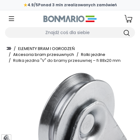
Przejdź do głównej zawartości strony
★
4.9/5
Ponad 3 mln zrealizowanych zamówień
Wpisz czego szukasz
/
ELEMENTY BRAM I OGRODZEŃ
/
Akcesoria bram przesuwnych
/
Rolki jezdne
/
Rolka jezdna "V" do bramy przesuwnej – fi 88x20 mm