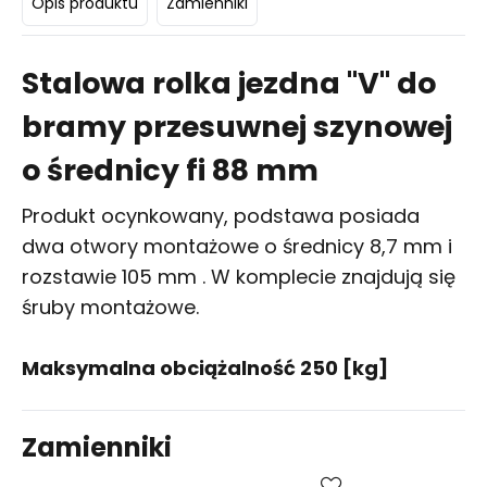
Opis produktu
Zamienniki
Stalowa rolka jezdna "V" do
bramy przesuwnej szynowej
o średnicy fi 88 mm
Produkt ocynkowany, podstawa posiada
dwa otwory montażowe o średnicy 8,7 mm i
rozstawie 105 mm . W komplecie znajdują się
śruby montażowe.
Maksymalna obciążalność 250 [kg]
Zamienniki
Kup
Porównaj