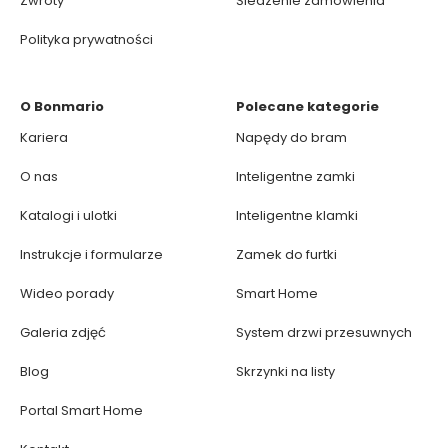
Zwroty
Śledzenie zamówienia
Polityka prywatności
O Bonmario
Polecane kategorie
Kariera
Napędy do bram
O nas
Inteligentne zamki
Katalogi i ulotki
Inteligentne klamki
Instrukcje i formularze
Zamek do furtki
Wideo porady
Smart Home
Galeria zdjęć
System drzwi przesuwnych
Blog
Skrzynki na listy
Portal Smart Home