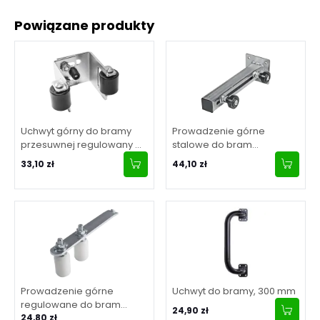
Powiązane produkty
Uchwyt górny do bramy
Prowadzenie górne
przesuwnej regulowany w
stalowe do bram
zakresie 55-90 mm
przesuwnych, regulowane,
33,10 zł
44,10 zł
2 rolki
Prowadzenie górne
Uchwyt do bramy, 300 mm
regulowane do bram
24,90 zł
przesuwnych, 270 mm
24,80 zł