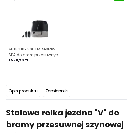
MERCURY 800 FM zestaw
SEA do bram przesuwnych
o maksymalnej masie
1 578,20 zł
bramy 800 kg (zestaw z
centralą cyfrową)
Opis produktu
Zamienniki
Stalowa rolka jezdna "V" do
bramy przesuwnej szynowej