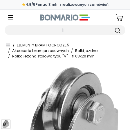
Przejdź do głównej zawartości strony
★
4.9/5
Ponad 3 mln zrealizowanych zamówień
Wpisz czego szukasz
/
ELEMENTY BRAM I OGRODZEŃ
/
Akcesoria bram przesuwnych
/
Rolki jezdne
/
Rolka jezdna stalowa typu "V" – fi 68x20 mm