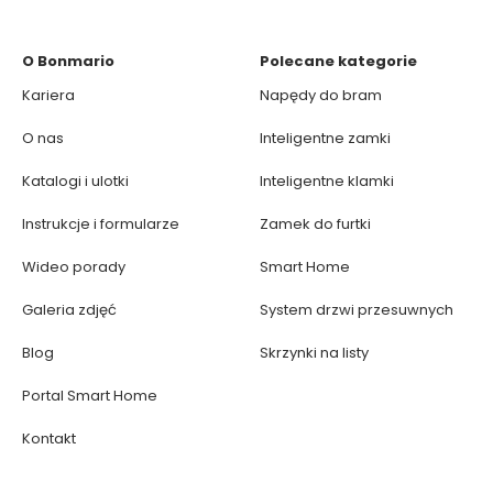
O Bonmario
Polecane kategorie
Kariera
Napędy do bram
O nas
Inteligentne zamki
Katalogi i ulotki
Inteligentne klamki
Instrukcje i formularze
Zamek do furtki
Wideo porady
Smart Home
Galeria zdjęć
System drzwi przesuwnych
Blog
Skrzynki na listy
Portal Smart Home
Kontakt