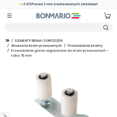
Przejdź do głównej zawartości strony
★
4.9/5
Ponad 3 mln zrealizowanych zamówień
Wpisz czego szukasz
/
ELEMENTY BRAM I OGRODZEŃ
/
Akcesoria bram przesuwnych
/
Prowadzenie bramy
/
Prowadzenie górne regulowane do bram przesuwnych –
rolka 76 mm