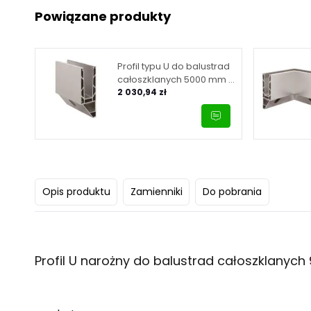
Powiązane produkty
Profil typu U do balustrad
całoszklanych 5000 mm –
mocowanie boczne –
2 030,94 zł
Kozza, seria KE 120, kolor
satyna
Opis produktu
Zamienniki
Do pobrania
Profil U narożny do balustrad całoszklanych