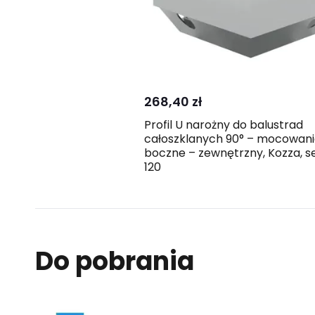
Skontaktuj
Porówna
się z nami
268,40 zł
Profil U narożny do balustrad
całoszklanych 90° – mocowan
boczne – zewnętrzny, Kozza, se
120
Do pobrania