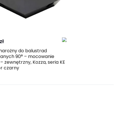
taktuj
Porównaj
z nami
zł
U narożny do balustrad
lanych 90° – mocowanie
– zewnętrzny, Kozza, seria KE
or czarny