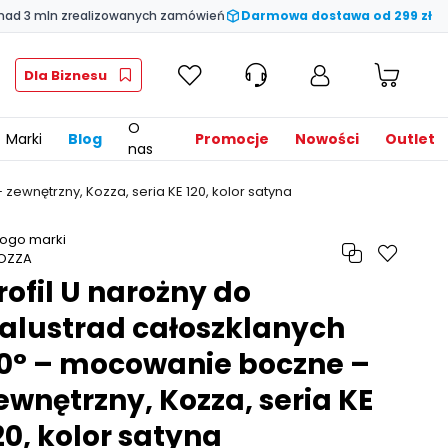
nad 3 mln zrealizowanych zamówień
Darmowa dostawa od 299 zł
Dla Biznesu
O
Marki
Blog
Promocje
Nowości
Outlet
nas
zewnętrzny, Kozza, seria KE 120, kolor satyna
rofil U narożny do
alustrad całoszklanych
0° – mocowanie boczne –
ewnętrzny, Kozza, seria KE
20, kolor satyna