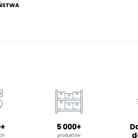
EŃSTWA
0+
5 000+
D
d
ch
produktów