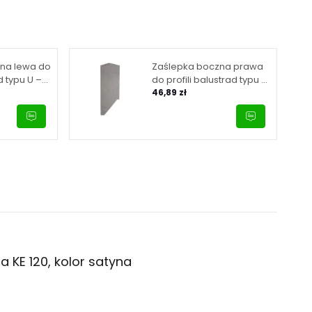
na lewa do
Zaślepka boczna prawa
d typu U –
do profili balustrad typu U
kolor satyna
– KE 120, Kozza, kolor
46,89 zł
satyna
 KE 120, kolor satyna