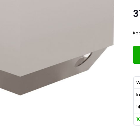
3
Kod
W
I
1
1