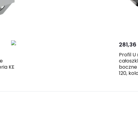
Skon
j
się 
281,36 
Profil 
ie
całoszk
ria KE
boczne 
120, kol