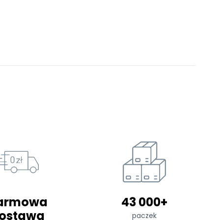
armowa
43 000+
ostawa
paczek