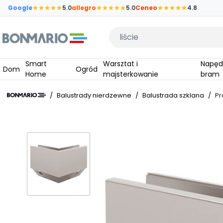
Przejdź do głównej zawartości strony
Google
5.0
allegro
5.0
Ceneo
4.8
Wpisz czego szukasz
Smart
Warsztat i
Napędy do
Dom
Ogród
Home
majsterkowanie
bram
/
Balustrady nierdzewne
/
Balustrada szklana
/
Pr