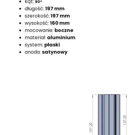
kąt:
90°
długość:
197 mm
szerokość:
197 mm
wysokość:
160 mm
mocowanie:
boczne
materiał:
aluminium
system:
płaski
anoda:
satynowy