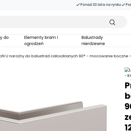
Ponad 33 lata na rynku
Po
Elementy bram i
Balustrady
ogrodzeń
nierdzewne
ofil U narożny do balustrad całoszklanych 90° – mocowanie boczne – 
P
b
9
z
1