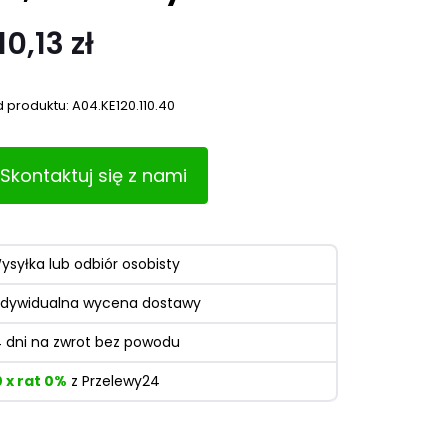
10,13 zł
 produktu:
A04.KE120.110.40
Skontaktuj się z nami
ysyłka lub odbiór osobisty
ndywidualna wycena dostawy
4 dni na zwrot bez powodu
0 x rat 0%
z Przelewy24