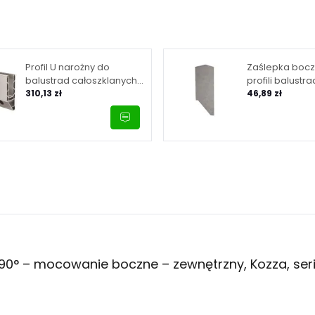
Profil U narożny do
Zaślepka bocz
balustrad całoszklanych
profili balustra
90° – mocowanie boczne
310,13 zł
KE 120, Kozza, 
46,89 zł
– wewnętrzny, Kozza,
seria KE 120, kolor satyna
 90° – mocowanie boczne – zewnętrzny, Kozza, seria