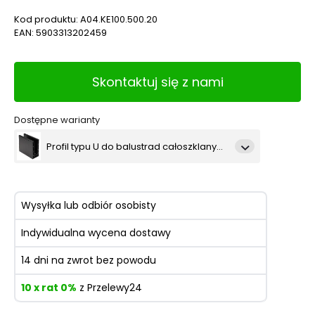
Kod produktu:
A04.KE100.500.20
EAN:
5903313202459
Skontaktuj się z nami
Dostępne warianty
Profil typu U do balustrad całoszklanych 5000 mm – mocowanie od góry – Kozza, seria KE 100, kolor czarny
Profil typu U do balustrad całoszklanych 5000 mm – mocowanie od góry – Kozza, seria KE 100, kolor ciemnoszary
Wysyłka lub odbiór osobisty
Indywidualna wycena dostawy
14 dni na zwrot bez powodu
10 x rat 0%
z Przelewy24