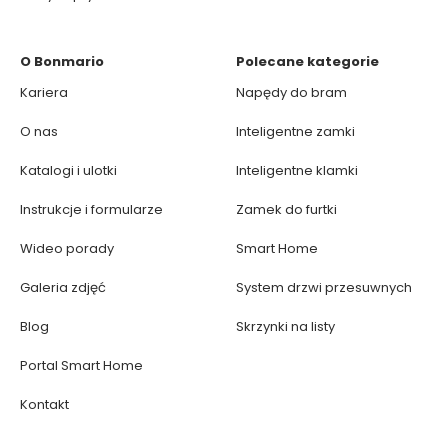
O Bonmario
Polecane kategorie
Kariera
Napędy do bram
O nas
Inteligentne zamki
Katalogi i ulotki
Inteligentne klamki
Instrukcje i formularze
Zamek do furtki
Wideo porady
Smart Home
Galeria zdjęć
System drzwi przesuwnych
Blog
Skrzynki na listy
Portal Smart Home
Kontakt