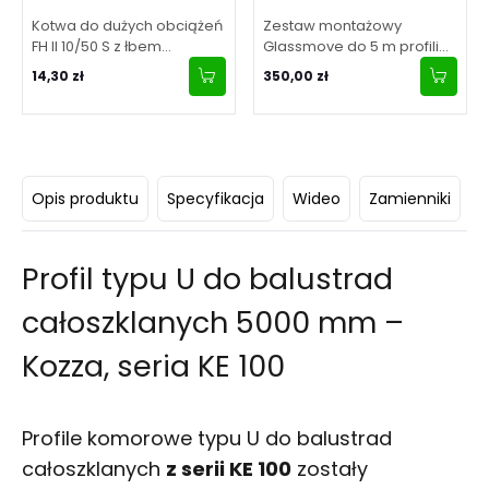
Kotwa do dużych obciążeń
Zestaw montażowy
FH II 10/50 S z łbem
Glassmove do 5 m profili
sześciokątnym – FISCHER
aluminiowych typu U/L –
14,30 zł
350,00 zł
grubość szyby 12-13,52 –
Kozza
Opis produktu
Specyfikacja
Wideo
Zamienniki
D
Profil typu U do balustrad
całoszklanych 5000 mm –
Kozza, seria KE 100
Profile komorowe typu U do balustrad
całoszklanych
z serii KE 100
zostały