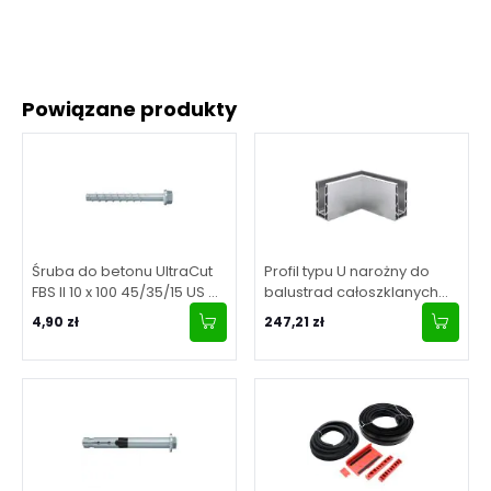
Powiązane produkty
Śruba do betonu UltraCut
Profil typu U narożny do
FBS II 10 x 100 45/35/15 US –
balustrad całoszklanych
z łbem sześciokątnym i
90° – mocowanie od góry
4,90 zł
247,21 zł
zintegrowaną podkładką –
– Kozza, wewnętrzny, seria
FISCHER
KE 100