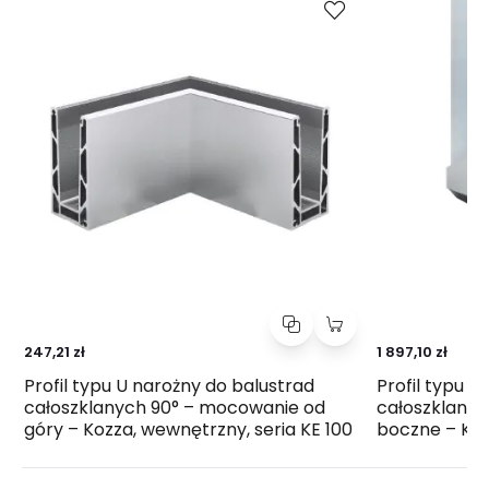
247,21 zł
1 897,10 zł
Profil typu U narożny do balustrad
Profil typu U
całoszklanych 90° – mocowanie od
całoszklany
góry – Kozza, wewnętrzny, seria KE 100
boczne – Kozz