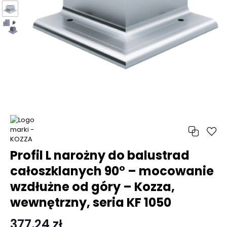
Profil L narożny do balustrad
całoszklanych 90° – mocowanie
wzdłużne od góry – Kozza,
wewnętrzny, seria KF 1050
377,24 zł