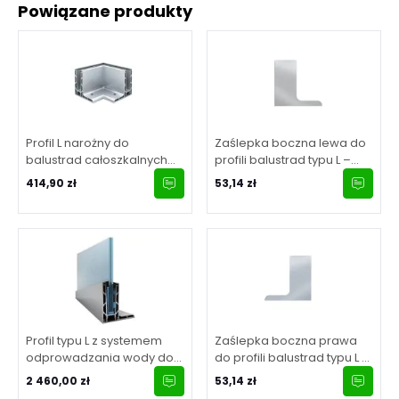
Powiązane produkty
Profil L narożny do
Zaślepka boczna lewa do
balustrad całoszkalnych
profili balustrad typu L –
90° – mocowanie
Kozza, seria KF 1050
414,90 zł
53,14 zł
wzdłużne od góry – Kozza,
zewnętrzny, seria KF 1050
Profil typu L z systemem
Zaślepka boczna prawa
odprowadzania wody do
do profili balustrad typu L –
balustrad całoszklanych –
Kozza, seria KF 1050
2 460,00 zł
53,14 zł
5000 mm – mocowanie