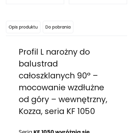
wzdłużne od góry – Kozza,
seria KF 1050
Opis produktu
Do pobrania
Profil L narożny do
balustrad
całoszklanych 90° –
mocowanie wzdłużne
od góry – wewnętrzny,
Kozza, seria KF 1050
Seria
KF 1050 wyróżnia się