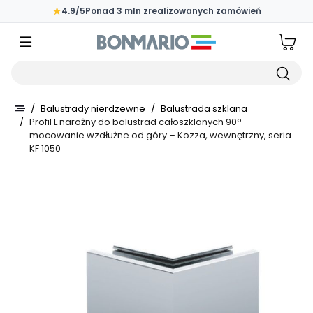
Przejdź do głównej zawartości strony
★
4.9/5
Ponad 3 mln zrealizowanych zamówień
Wpisz czego szukasz
/
Balustrady nierdzewne
/
Balustrada szklana
/
Profil L narożny do balustrad całoszklanych 90° –
mocowanie wzdłużne od góry – Kozza, wewnętrzny, seria
KF 1050