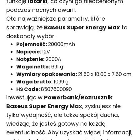
funkcję
latarki
, co czyni go nieocenionym
podczas nocnych awarii.
Oto najważniejsze parametry, które
sprawiają, że
Baseus Super Energy Max
to
doskonały wybór:
Pojemność:
20000mAh
Napięcie:
12V
Natężenie:
2000A
Waga netto:
691 g
Wymiary opakowania:
21.50 x 18.00 x 7.60 cm
Waga brutto:
1099 g
HS Code:
8507600090
Inwestując w
Powerbank/Rozrusznik
Baseus Super Energy Max
, zyskujesz nie
tylko wydajność, ale także spokój ducha,
wiedząc, że jesteś gotowy na każdą
ewentualność. Aby uzyskać więcej informacji,