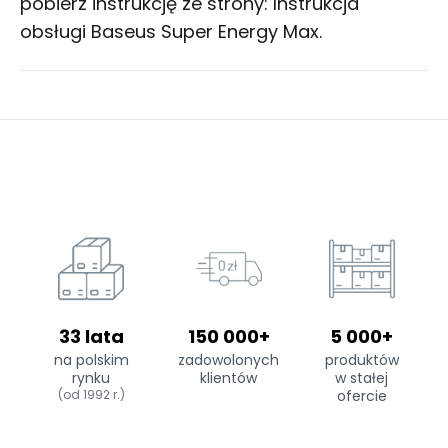
pobierz instrukcję ze strony:
Instrukcja
obsługi Baseus Super Energy Max
.
33 lata
150 000+
5 000+
na polskim
zadowolonych
produktów
rynku
klientów
w stałej
(od 1992 r.)
ofercie