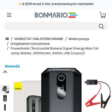
Przejdź do głównej zawartości strony
★
4.9/5
Ponad 3 mln zrealizowanych zamówień
Wpisz czego szukasz
/
WARSZTAT I MAJSTERKOWANIE
/
Motoryzacja
/
Urządzenia rozruchowe
/
Powerbank / Rozrusznik Baseus Super Energy Max Car
Jump Starter, 20000mAh, 2000A, USB (czarny)
Nowość