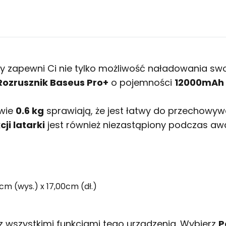
 zapewni Ci nie tylko możliwość naładowania swoi
ozrusznik Baseus Pro+
o pojemności
12000mAh
dwie
0.6 kg
sprawiają, że jest łatwy do przechowyw
ji latarki
jest również niezastąpiony podczas awa
cm (wys.) x 17,00cm (dł.)
z wszystkimi funkcjami tego urządzenia. Wybierz
P