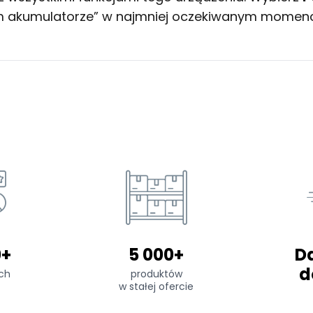
ym akumulatorze” w najmniej oczekiwanym momenc
0+
5 000+
D
d
ch
produktów
w stałej ofercie