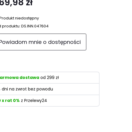
69,98 zł
Produkt niedostępny
 produktu:
DS.INN.047604
Powiadom mnie o dostępności
armowa dostawa
od 299 zł
4 dni na zwrot bez powodu
0 x rat 0%
z Przelewy24