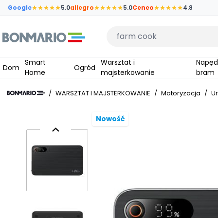
Przejdź do głównej zawartości strony
Google
5.0
allegro
5.0
Ceneo
4.8
Wpisz czego szukasz
Smart
Warsztat i
Napędy do
Dom
Ogród
Home
majsterkowanie
bram
/
WARSZTAT I MAJSTERKOWANIE
/
Motoryzacja
/
U
Nowość