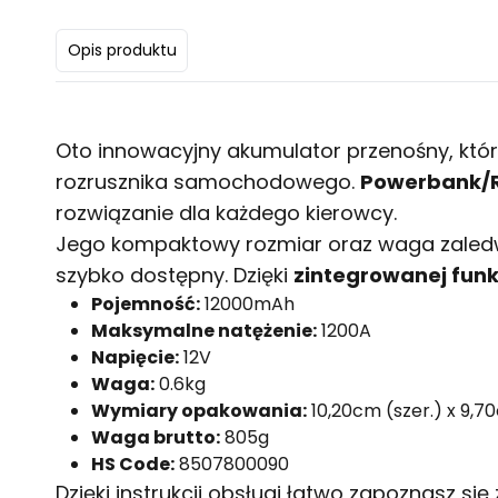
Opis produktu
Oto innowacyjny akumulator przenośny, który
rozrusznika samochodowego.
Powerbank/R
rozwiązanie dla każdego kierowcy.
Jego kompaktowy rozmiar oraz waga zale
szybko dostępny. Dzięki
zintegrowanej funkc
Pojemność:
12000mAh
Maksymalne natężenie:
1200A
Napięcie:
12V
Waga:
0.6kg
Wymiary opakowania:
10,20cm (szer.) x 9,70
Waga brutto:
805g
HS Code:
8507800090
Dzięki
instrukcji obsługi
łatwo zapoznasz się 