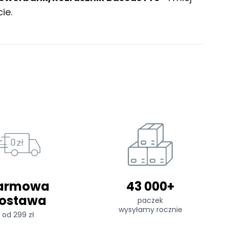
ie.
armowa
43 000+
ostawa
paczek
wysyłamy rocznie
od 299 zł