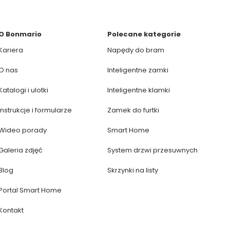
O Bonmario
Polecane kategorie
Kariera
Napędy do bram
O nas
Inteligentne zamki
Katalogi i ulotki
Inteligentne klamki
Instrukcje i formularze
Zamek do furtki
Wideo porady
Smart Home
Galeria zdjęć
System drzwi przesuwnych
Blog
Skrzynki na listy
Portal Smart Home
Kontakt