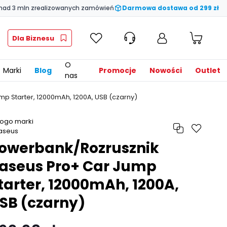
nad 3 mln zrealizowanych zamówień
Darmowa dostawa od 299 zł
Dla Biznesu
O
Marki
Blog
Promocje
Nowości
Outlet
nas
p Starter, 12000mAh, 1200A, USB (czarny)
owerbank/Rozrusznik
aseus Pro+ Car Jump
tarter, 12000mAh, 1200A,
SB (czarny)