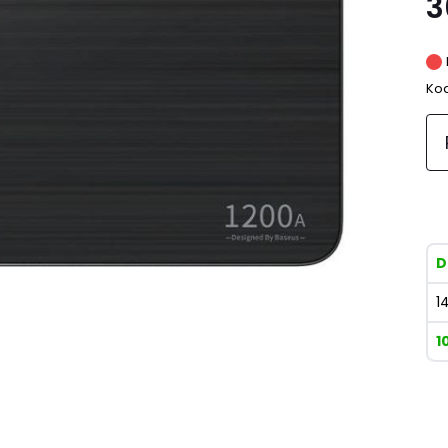
3
Kod
D
1
1