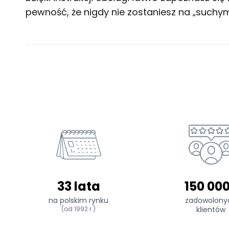
pewność, że nigdy nie zostaniesz na „such
33 lata
150 00
na polskim rynku
zadowolony
(od 1992 r.)
klientów