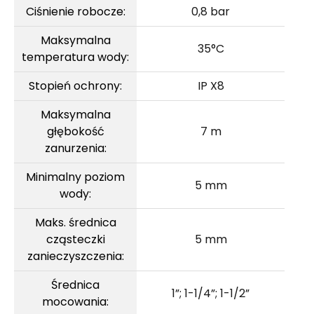
Ciśnienie robocze:
0,8 bar
Maksymalna
35°C
temperatura wody:
Stopień ochrony:
IP X8
Maksymalna
głębokość
7 m
zanurzenia:
Minimalny poziom
5 mm
wody:
Maks. średnica
cząsteczki
5 mm
zanieczyszczenia:
Średnica
1”; 1-1/4”; 1-1/2”
mocowania: