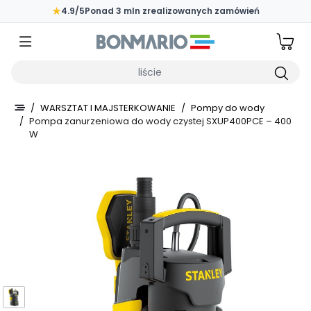
Przejdź do głównej zawartości strony
★
4.9/5
Ponad 3 mln zrealizowanych zamówień
Wpisz czego szukasz
/
WARSZTAT I MAJSTERKOWANIE
/
Pompy do wody
/
Pompa zanurzeniowa do wody czystej SXUP400PCE – 400
W