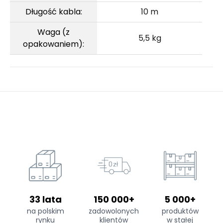
Długość kabla:
10 m
Waga (z
5,5 kg
opakowaniem):
33 lata
150 000+
5 000+
na polskim
zadowolonych
produktów
rynku
klientów
w stałej