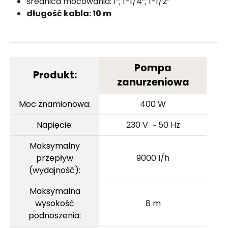
średnica mocowania: 1”; 1-1/4”; 1-1/2”
długość kabla: 10 m
Pompa
Produkt:
zanurzeniowa
Moc znamionowa:
400 W
Napięcie:
230 V ~ 50 Hz
Maksymalny
przepływ
9000 l/h
(wydajność):
Maksymalna
wysokość
8 m
podnoszenia: