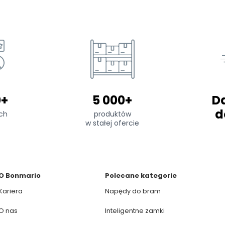
0+
5 000+
D
d
ch
produktów
w stałej ofercie
O Bonmario
Polecane kategorie
Kariera
Napędy do bram
O nas
Inteligentne zamki