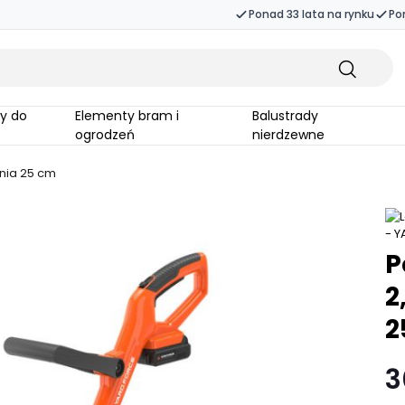
Ponad 33 lata na rynku
Po
Elementy bram i
Balustrady
ogrodzeń
nierdzewne
enia 25 cm
P
2
2
3