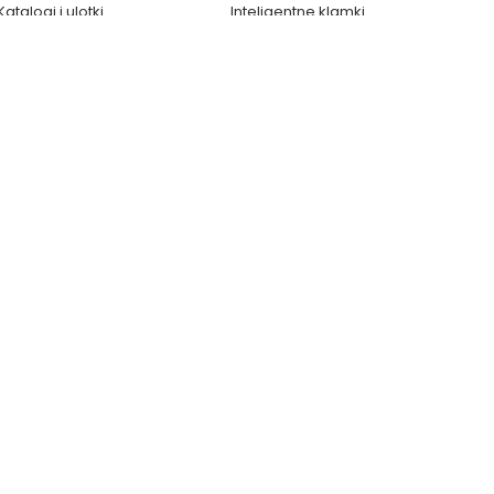
Katalogi i ulotki
Inteligentne klamki
Instrukcje i formularze
Zamek do furtki
Wideo porady
Smart Home
Galeria zdjęć
System drzwi przesuwnych
Blog
Skrzynki na listy
Portal Smart Home
Kontakt