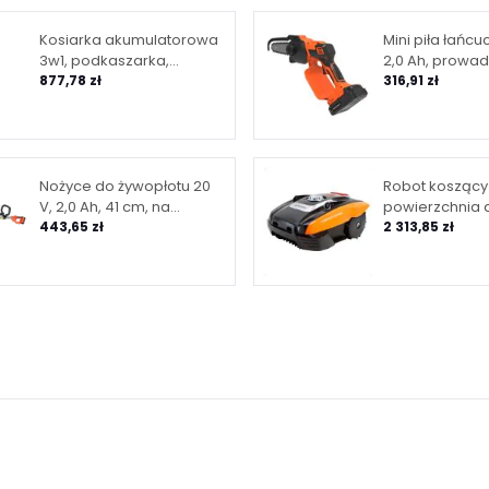
Kosiarka akumulatorowa
Mini piła łańc
3w1, podkaszarka,
2,0 Ah, prowad
nożyce, 12V, 4,0 Ah, 23 cm
877,78 zł
316,91 zł
Nożyce do żywopłotu 20
Robot koszący
V, 2,0 Ah, 41 cm, na
powierzchnia 
wysięgniku
443,65 zł
ultrasonic, wifi
2 313,85 zł