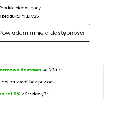
Produkt niedostępny
 produktu:
YF.LTC25
Powiadom mnie o dostępności
armowa dostawa
od 299 zł
4 dni na zwrot bez powodu
0 x rat 0%
z Przelewy24