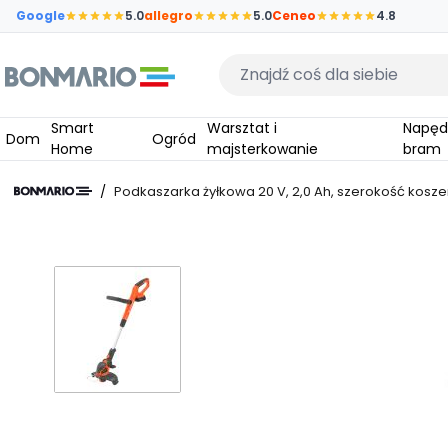
Przejdź do głównej zawartości strony
Google
5.0
allegro
5.0
Ceneo
4.8
Wpisz czego szukasz
Smart
Warsztat i
Napędy do
Dom
Ogród
Home
majsterkowanie
bram
/
Podkaszarka żyłkowa 20 V, 2,0 Ah, szerokość kosz