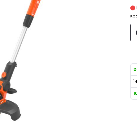
Kod
D
1
1