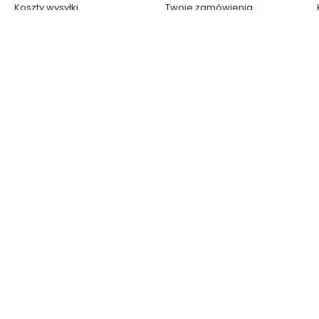
Koszty wysyłki
Twoje zamówienia
Zwroty
Śledzenie zamówienia
Polityka prywatności
Nasze nagrody i wyróżnienia