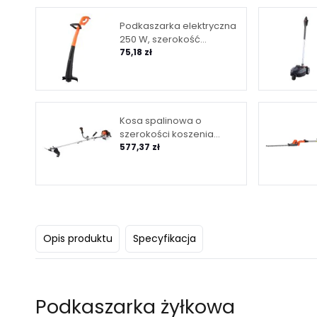
Podkaszarka elektryczna
250 W, szerokość
koszenia 24 cm
75,18 zł
Kosa spalinowa o
szerokości koszenia
255/420 mm, moc 1,9 KM
577,37 zł
Opis produktu
Specyfikacja
Podkaszarka żyłkowa