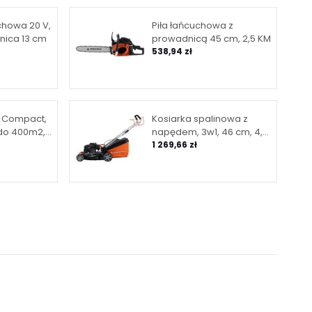
uchowa 20 V,
Piła łańcuchowa z
nica 13 cm
prowadnicą 45 cm, 2,5 KM
538,94 zł
 Compact,
Kosiarka spalinowa z
do 400m2,
napędem, 3w1, 46 cm, 4,0
, aplikacja
KM, kosz 55 l, obudowa
1 269,66 zł
stalowa