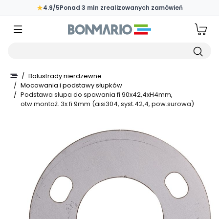
Przejdź do głównej zawartości strony
★
4.9/5
Ponad 3 mln zrealizowanych zamówień
Wpisz czego szukasz
/
Balustrady nierdzewne
/
Mocowania i podstawy słupków
/
Podstawa słupa do spawania fi 90x42,4xH4mm,
otw.montaż. 3x fi 9mm (aisi304, syst.42,4, pow.surowa)