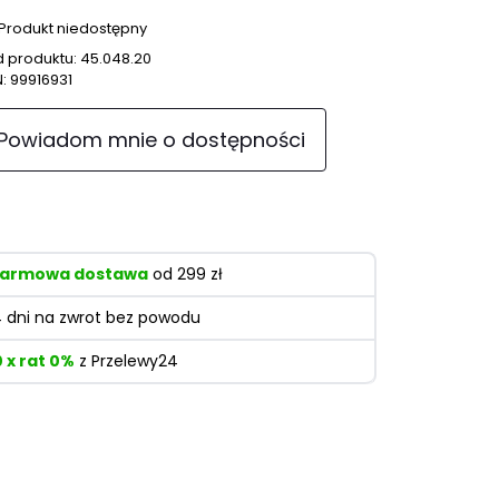
Produkt niedostępny
 produktu:
45.048.20
N:
99916931
Powiadom mnie o dostępności
armowa dostawa
od 299 zł
4 dni na zwrot bez powodu
0 x rat 0%
z Przelewy24