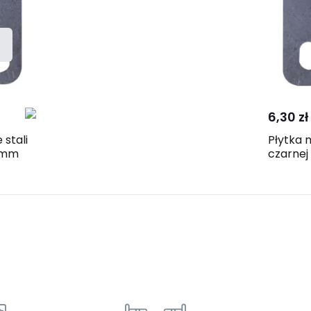
6,30 zł
stali
Płytka 
 mm
czarne