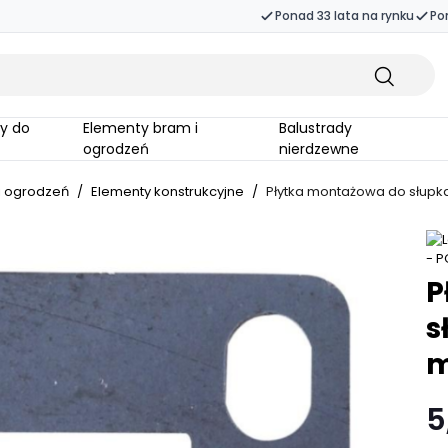
Ponad 33 lata na rynku
Po
Elementy bram i
Balustrady
ogrodzeń
nierdzewne
i ogrodzeń
/
Elementy konstrukcyjne
/
Płytka montażowa do słupka
P
s
m
5