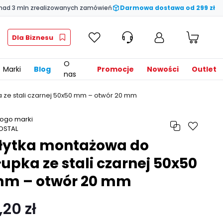
nad 3 mln zrealizowanych zamówień
Darmowa dostawa od 299 zł
Dla Biznesu
O
Marki
Blog
Promocje
Nowości
Outlet
nas
 ze stali czarnej 50x50 mm – otwór 20 mm
łytka montażowa do
łupka ze stali czarnej 50x50
m – otwór 20 mm
,20 zł