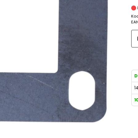
Kod
EA
D
1
1