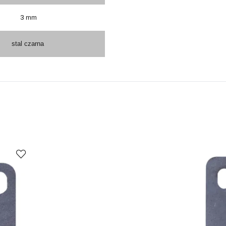
3
mm
stal czarna