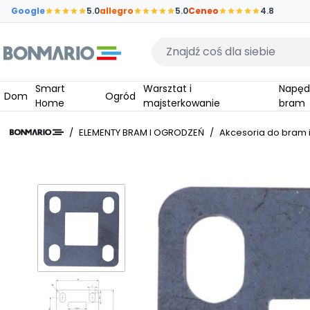
Przejdź do głównej zawartości strony
Google
5.0
allegro
5.0
Ceneo
4.8
Wpisz czego szukasz
Smart
Warsztat i
Napędy do
Dom
Ogród
Home
majsterkowanie
bram
/
ELEMENTY BRAM I OGRODZEŃ
/
Akcesoria do bram 