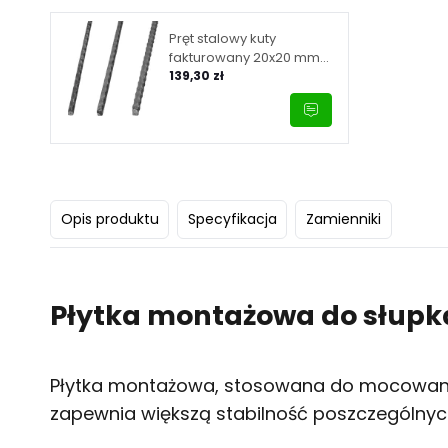
Pręt stalowy kuty
fakturowany 20x20 mm
L3000 mm
139,30 zł
Opis produktu
Specyfikacja
Zamienniki
Płytka montażowa do słupka
Płytka montażowa, stosowana do mocowania s
zapewnia większą stabilność poszczególny