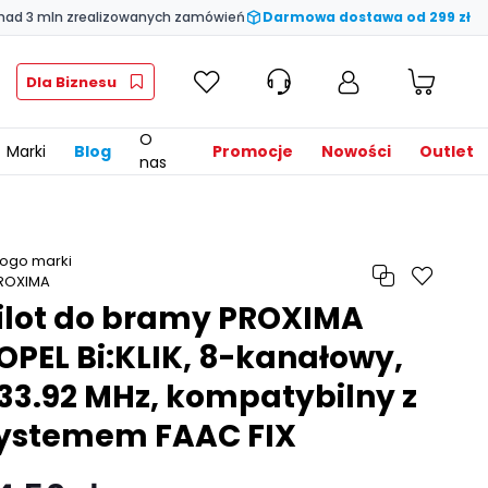
nad 3 mln zrealizowanych zamówień
Darmowa dostawa od 299 zł
Dla Biznesu
O
Marki
Blog
Promocje
Nowości
Outlet
nas
ilot do bramy PROXIMA
OPEL Bi:KLIK, 8-kanałowy,
33.92 MHz, kompatybilny z
ystemem FAAC FIX