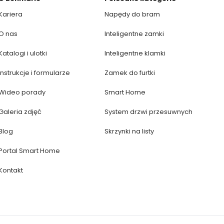
Kariera
Napędy do bram
O nas
Inteligentne zamki
Katalogi i ulotki
Inteligentne klamki
Instrukcje i formularze
Zamek do furtki
Wideo porady
Smart Home
Galeria zdjęć
System drzwi przesuwnych
Blog
Skrzynki na listy
Portal Smart Home
Kontakt