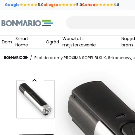
Przejdź do głównej zawartości strony
Google
5.0
allegro
5.0
Ceneo
4.8
Wpisz czego szukasz
Smart
Warsztat i
Napędy do
Dom
Ogród
Home
majsterkowanie
bram
/
Pilot do bramy PROXIMA SOPEL Bi:KLIK, 8-kanałowy,