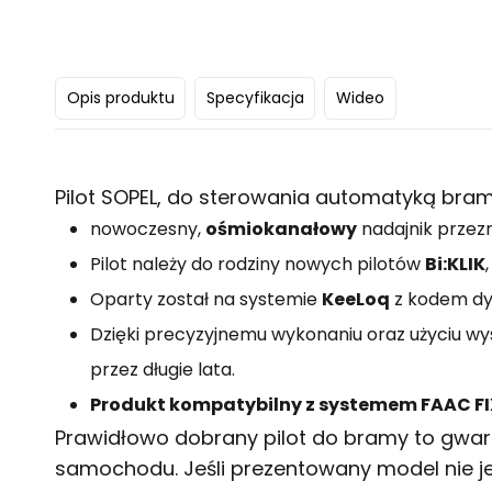
Opis produktu
Specyfikacja
Wideo
Pilot SOPEL, do sterowania automatyką bram,
nowoczesny,
ośmiokanałowy
nadajnik przez
Pilot należy do rodziny nowych pilotów
Bi:KLIK
Oparty został na systemie
KeeLoq
z kodem dyn
Dzięki precyzyjnemu wykonaniu oraz użyciu wy
przez długie lata.
Produkt kompatybilny z systemem FAAC FI
Prawidłowo dobrany
pilot do bramy
to gwar
samochodu. Jeśli prezentowany model nie j