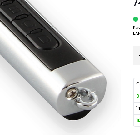
7
Kod
EA
C
D
1
1