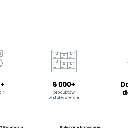
0+
5 000+
D
d
ch
produktów
w stałej ofercie
O Bonmario
Polecane kategorie