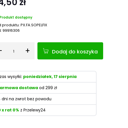
4,50 zł
Produkt dostępny
 produktu:
PX.FA.SOPELFIX
N:
99916306
-
+
Dodaj do koszyka
Ilość
zas wysyłki:
poniedziałek, 17 sierpnia
armowa dostawa
od 299 zł
4 dni na zwrot bez powodu
0 x rat 0%
z Przelewy24