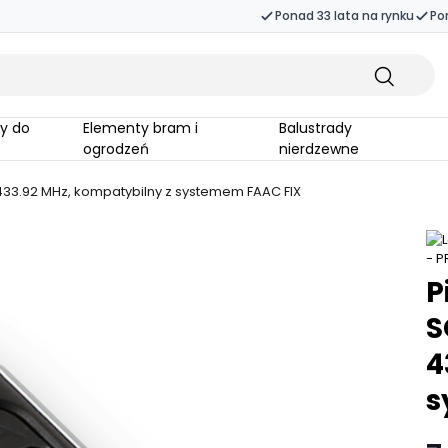
Ponad 33 lata na rynku
Po
Elementy bram i
Balustrady
ogrodzeń
nierdzewne
 433.92 MHz, kompatybilny z systemem FAAC FIX
P
S
4
s