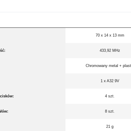
70 x 14 x 13 mm
ść:
433,92 MHz
Chromowany metal + plast
1 x A32 9V
ycisków:
4 szt.
ałów:
8 szt.
21 g