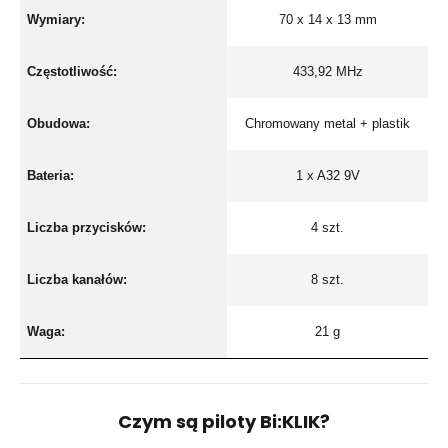
Wymiary:
70 x 14 x 13 mm
Częstotliwość:
433,92 MHz
Obudowa:
Chromowany metal + plastik
Bateria:
1 x A32 9V
Liczba przycisków:
4 szt.
Liczba kanałów:
8 szt.
Waga:
21 g
Czym są piloty Bi:KLIK?