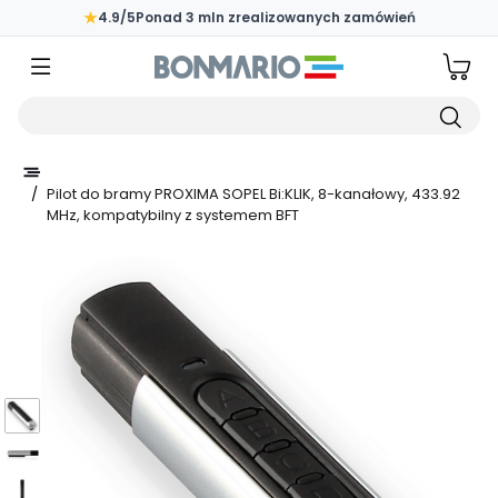
Przejdź do głównej zawartości strony
★
4.9/5
Ponad 3 mln zrealizowanych zamówień
Wpisz czego szukasz
/
Pilot do bramy PROXIMA SOPEL Bi:KLIK, 8-kanałowy, 433.92
MHz, kompatybilny z systemem BFT