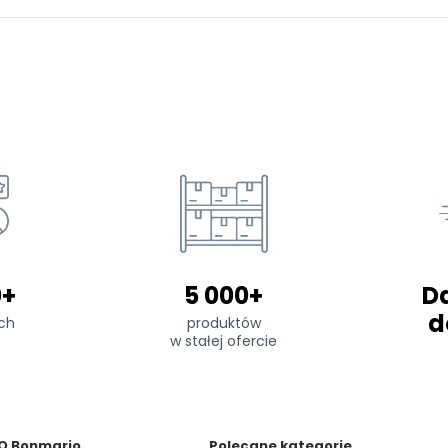
0+
5 000+
D
d
ch
produktów
w stałej ofercie
O Bonmario
Polecane kategorie