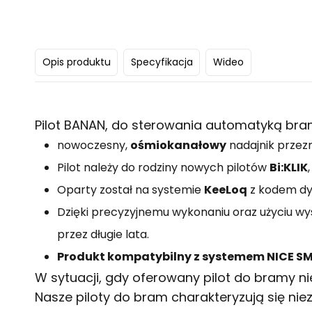
Opis produktu
Specyfikacja
Wideo
Pilot BANAN, do sterowania automatyką bram
nowoczesny,
ośmiokanałowy
nadajnik przez
Pilot należy do rodziny nowych pilotów
Bi:KLIK
Oparty został na systemie
KeeLoq
z kodem dyn
Dzięki precyzyjnemu wykonaniu oraz użyciu wy
przez długie lata.
Produkt kompatybilny z systemem NICE SM
W sytuacji, gdy oferowany
pilot do bramy
ni
Nasze piloty do bram charakteryzują się ni