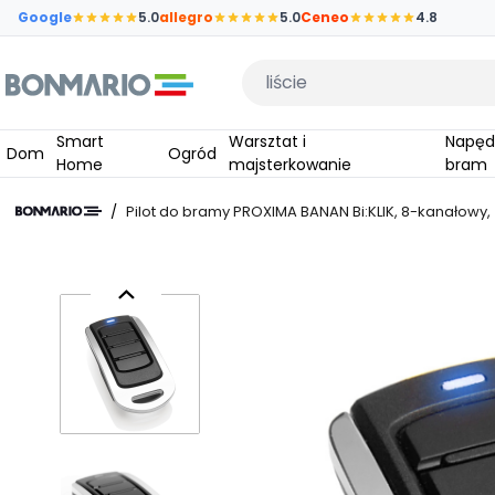
Przejdź do głównej zawartości strony
Google
5.0
allegro
5.0
Ceneo
4.8
Wpisz czego szukasz
Smart
Warsztat i
Napędy do
Dom
Ogród
Home
majsterkowanie
bram
/
Pilot do bramy PROXIMA BANAN Bi:KLIK, 8-kanałowy