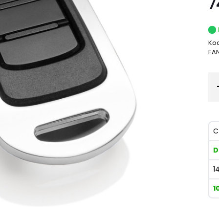
7
Kod
EA
C
D
1
1