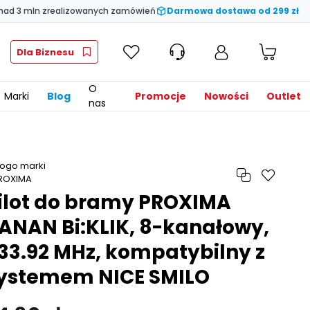
nad 3 mln zrealizowanych zamówień
Darmowa dostawa od 299 zł
Dla Biznesu
O
Marki
Blog
Promocje
Nowości
Outlet
nas
ilot do bramy PROXIMA
ANAN Bi:KLIK, 8-kanałowy,
33.92 MHz, kompatybilny z
ystemem NICE SMILO