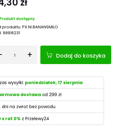
4,30 zł
Produkt dostępny
 produktu:
PX.NI.BANANSMILO
N:
99916231
-
+
Dodaj do koszyka
Ilość
zas wysyłki:
poniedziałek, 17 sierpnia
armowa dostawa
od 299 zł
4 dni na zwrot bez powodu
0 x rat 0%
z Przelewy24