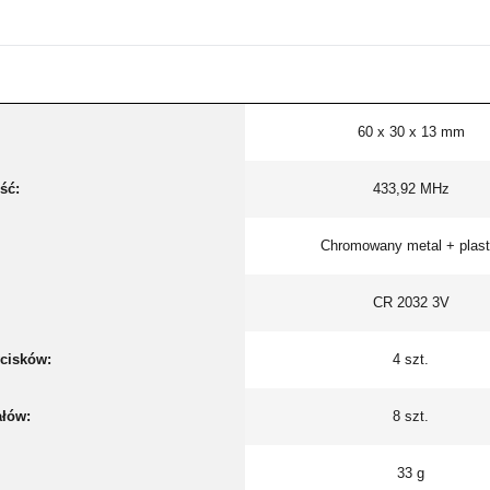
60 x 30 x 13 mm
ść:
433,92 MHz
Chromowany metal + plast
CR 2032 3V
ycisków:
4 szt.
ałów:
8 szt.
33 g