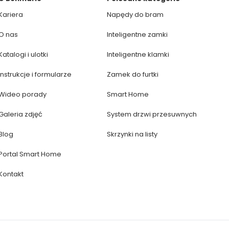
Kariera
Napędy do bram
O nas
Inteligentne zamki
Katalogi i ulotki
Inteligentne klamki
Instrukcje i formularze
Zamek do furtki
Wideo porady
Smart Home
Galeria zdjęć
System drzwi przesuwnych
Blog
Skrzynki na listy
Portal Smart Home
Kontakt