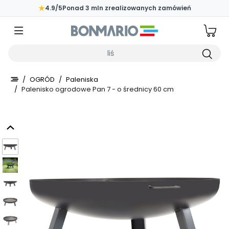
Przejdź do głównej zawartości strony
★
4.9/5
Ponad 3 mln zrealizowanych zamówień
Wpisz czego szukasz
/
OGRÓD
/
Paleniska
/
Palenisko ogrodowe Pan 7 - o średnicy 60 cm