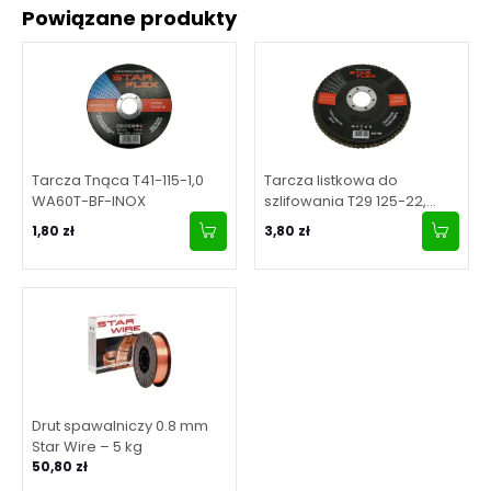
Powiązane produkty
Tarcza Tnąca T41-115-1,0
Tarcza listkowa do
WA60T-BF-INOX
szlifowania T29 125-22,
granulacja 80
1,80 zł
3,80 zł
Drut spawalniczy 0.8 mm
Star Wire – 5 kg
50,80 zł