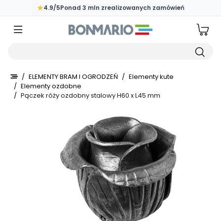
Przejdź do głównej zawartości strony
★
4.9/5
Ponad 3 mln zrealizowanych zamówień
Wpisz czego szukasz
/
ELEMENTY BRAM I OGRODZEŃ
/
Elementy kute
/
Elementy ozdobne
/
Pączek róży ozdobny stalowy H60 x L45 mm