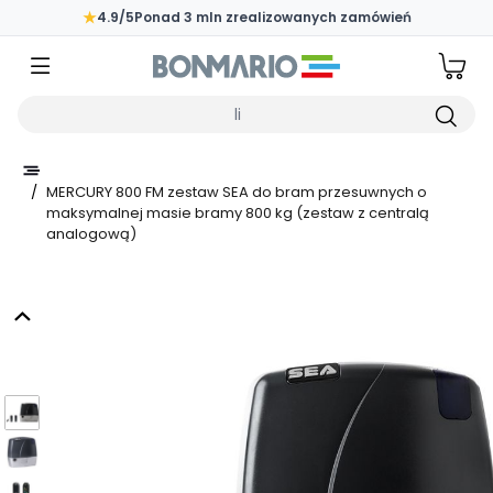
Przejdź do głównej zawartości strony
★
4.9/5
Ponad 3 mln zrealizowanych zamówień
Wpisz czego szukasz
/
MERCURY 800 FM zestaw SEA do bram przesuwnych o
maksymalnej masie bramy 800 kg (zestaw z centralą
analogową)