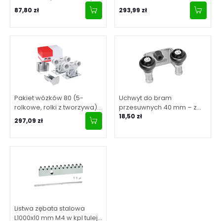
kodem zmiennym oraz
przesuwnych z
87,80 zł
293,99 zł
stałym – SEA
akcesoriami
Pakiet wózków 80 (5-
Uchwyt do bram
rolkowe, rolki z tworzywa)
przesuwnych 40 mm – z
do bram przesuwnych z
rolkami gumowymi
18,50 zł
297,09 zł
akcesoriami
Listwa zębata stalowa
L1000x10 mm M4 w kpl tuleje