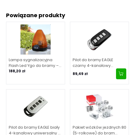
Powiązane produkty
Lampa sygnalizacyjna
Pilot do bramy EAGLE
Flash Led Ygo do bramy –
czarny 4-kanałowy
LED 230V/24V/115V – SEA
188,20 zł
uniwersalny z kodem
89,49 zł
zmiennym oraz stałym –
SEA
Pilot do bramy EAGLE biały
Pakiet wózków jezdnych 80
4-kanałowy uniwersalny z
(5-rolkowe) do bram