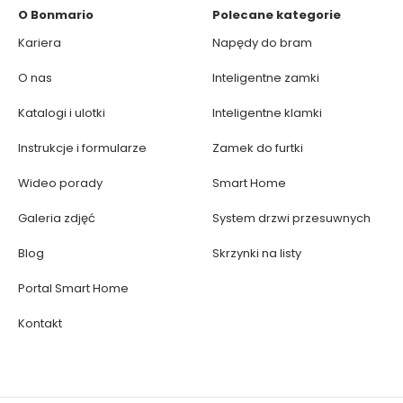
O Bonmario
Polecane kategorie
Kariera
Napędy do bram
O nas
Inteligentne zamki
Katalogi i ulotki
Inteligentne klamki
Instrukcje i formularze
Zamek do furtki
Wideo porady
Smart Home
Galeria zdjęć
System drzwi przesuwnych
Blog
Skrzynki na listy
Portal Smart Home
Kontakt